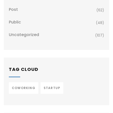
Post
(62)
Public
(48)
Uncategorized
(107)
TAG CLOUD
COWORKING
STARTUP