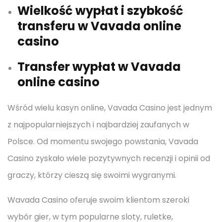
Wielkość wypłat i szybkość
transferu w Vavada online
casino
Transfer wypłat w Vavada
online casino
Wśród wielu kasyn online, Vavada Casino jest jednym
z najpopularniejszych i najbardziej zaufanych w
Polsce. Od momentu swojego powstania, Vavada
Casino zyskało wiele pozytywnych recenzji i opinii od
graczy, którzy cieszą się swoimi wygranymi.
Wavada Casino oferuje swoim klientom szeroki
wybór gier, w tym popularne sloty, ruletke,