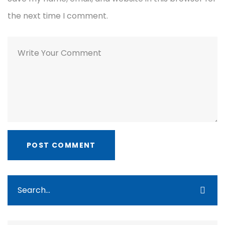
the next time I comment.