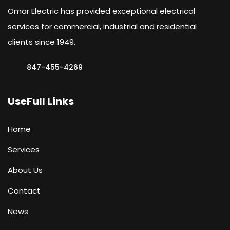
Omar Electric has provided exceptional electrical
services for commercial, industrial and residential
clients since 1949.
847-455-4269
UseFull Links
Home
Services
About Us
Contact
News