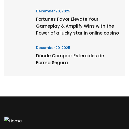
December 20, 2025
Fortunes Favor Elevate Your
Gameplay & Amplify Wins with the
Power of a lucky star in online casino
December 20, 2025
Dónde Comprar Esteroides de
Forma Segura