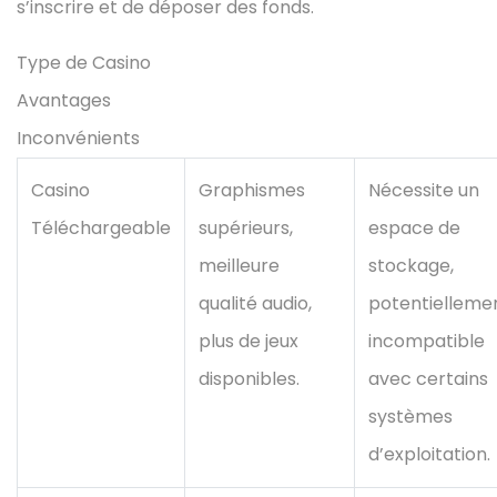
s’inscrire et de déposer des fonds.
Type de Casino
Avantages
Inconvénients
Casino
Graphismes
Nécessite un
Téléchargeable
supérieurs,
espace de
meilleure
stockage,
qualité audio,
potentielleme
plus de jeux
incompatible
disponibles.
avec certains
systèmes
d’exploitation.