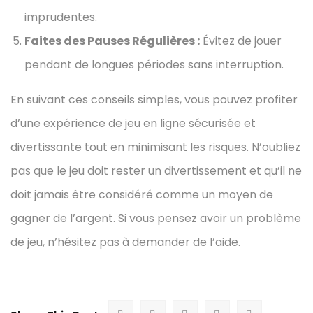
imprudentes.
Faites des Pauses Régulières :
Évitez de jouer
pendant de longues périodes sans interruption.
En suivant ces conseils simples, vous pouvez profiter
d’une expérience de jeu en ligne sécurisée et
divertissante tout en minimisant les risques. N’oubliez
pas que le jeu doit rester un divertissement et qu’il ne
doit jamais être considéré comme un moyen de
gagner de l’argent. Si vous pensez avoir un problème
de jeu, n’hésitez pas à demander de l’aide.