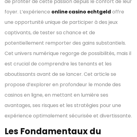
de profiter de cette passion depuis le confort de leur
foyer. L’expérience
online casino echtgeld
offre
une opportunité unique de participer à des jeux
captivants, de tester sa chance et de
potentiellement remporter des gains substantiels.
Cet univers numérique regorge de possibilités, mais il
est crucial de comprendre les tenants et les
aboutissants avant de se lancer. Cet article se
propose d’explorer en profondeur le monde des
casinos en ligne, en mettant en lumière ses
avantages, ses risques et les stratégies pour une
expérience optimalement sécurisée et divertissante.
Les Fondamentaux du