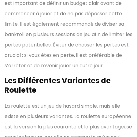
est important de définir un budget clair avant de
commencer à jouer et de ne pas dépasser cette
limite. Il est également recommandé de diviser sa
bankroll en plusieurs sessions de jeu afin de limiter les
pertes potentielles. Éviter de chasser les pertes est
crucial : si vous êtes en perte, il est préférable de
s’arrêter et de revenir jouer un autre jour.
Les Différentes Variantes de
Roulette
La roulette est un jeu de hasard simple, mais elle
existe en plusieurs variantes. La roulette européenne
est la version la plus courante et la plus avantageuse