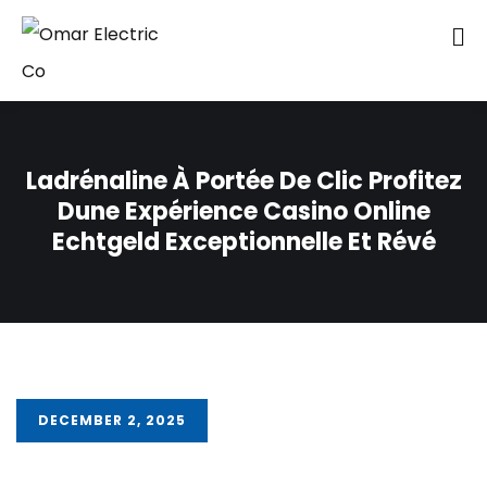
Ladrénaline À Portée De Clic Profitez
Dune Expérience Casino Online
Echtgeld Exceptionnelle Et Révé
DECEMBER 2, 2025