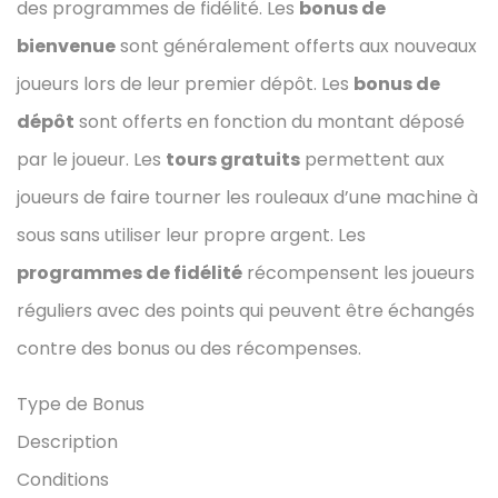
des programmes de fidélité. Les
bonus de
bienvenue
sont généralement offerts aux nouveaux
joueurs lors de leur premier dépôt. Les
bonus de
dépôt
sont offerts en fonction du montant déposé
par le joueur. Les
tours gratuits
permettent aux
joueurs de faire tourner les rouleaux d’une machine à
sous sans utiliser leur propre argent. Les
programmes de fidélité
récompensent les joueurs
réguliers avec des points qui peuvent être échangés
contre des bonus ou des récompenses.
Type de Bonus
Description
Conditions