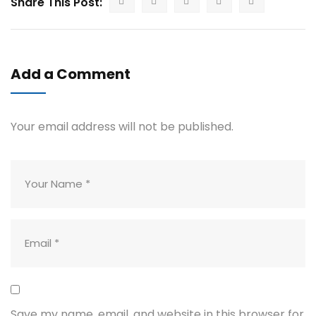
Share This Post:
Add a Comment
Your email address will not be published.
Save my name, email, and website in this browser for