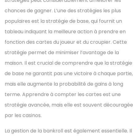
stratégies peut considérablement améliorer les
chances de gagner. L’une des stratégies les plus
populaires est la stratégie de base, qui fournit un
tableau indiquant la meilleure action à prendre en
fonction des cartes du joueur et du croupier. Cette
stratégie permet de minimiser l’avantage de la
maison. Il est crucial de comprendre que la stratégie
de base ne garantit pas une victoire à chaque partie,
mais elle augmente la probabilité de gains à long
terme. Apprendre à compter les cartes est une
stratégie avancée, mais elle est souvent découragée
par les casinos.
La gestion de la bankroll est également essentielle. Il