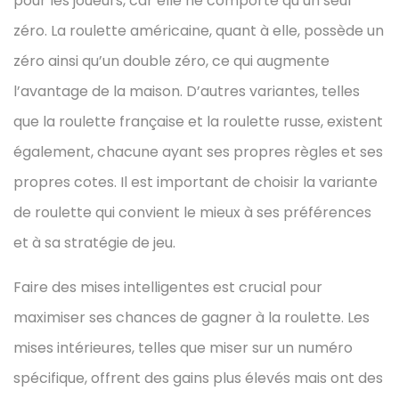
pour les joueurs, car elle ne comporte qu’un seul
zéro. La roulette américaine, quant à elle, possède un
zéro ainsi qu’un double zéro, ce qui augmente
l’avantage de la maison. D’autres variantes, telles
que la roulette française et la roulette russe, existent
également, chacune ayant ses propres règles et ses
propres cotes. Il est important de choisir la variante
de roulette qui convient le mieux à ses préférences
et à sa stratégie de jeu.
Faire des mises intelligentes est crucial pour
maximiser ses chances de gagner à la roulette. Les
mises intérieures, telles que miser sur un numéro
spécifique, offrent des gains plus élevés mais ont des