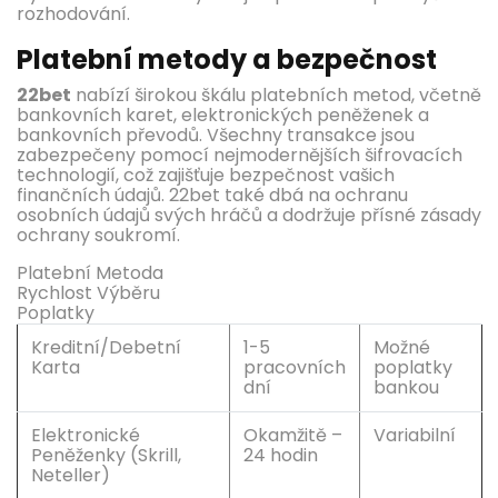
rozhodování.
Platební metody a bezpečnost
22bet
nabízí širokou škálu platebních metod, včetně
bankovních karet, elektronických peněženek a
bankovních převodů. Všechny transakce jsou
zabezpečeny pomocí nejmodernějších šifrovacích
technologií, což zajišťuje bezpečnost vašich
finančních údajů. 22bet také dbá na ochranu
osobních údajů svých hráčů a dodržuje přísné zásady
ochrany soukromí.
Platební Metoda
Rychlost Výběru
Poplatky
Kreditní/Debetní
1-5
Možné
Karta
pracovních
poplatky
dní
bankou
Elektronické
Okamžitě –
Variabilní
Peněženky (Skrill,
24 hodin
Neteller)