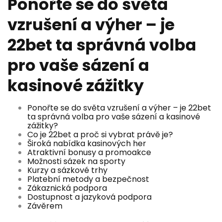
Ponořte se do světa
vzrušení a výher – je
22bet ta správná volba
pro vaše sázení a
kasinové zážitky
Ponořte se do světa vzrušení a výher – je 22bet
ta správná volba pro vaše sázení a kasinové
zážitky?
Co je 22bet a proč si vybrat právě je?
Široká nabídka kasinových her
Atraktivní bonusy a promoakce
Možnosti sázek na sporty
Kurzy a sázkové trhy
Platební metody a bezpečnost
Zákaznická podpora
Dostupnost a jazyková podpora
Závěrem