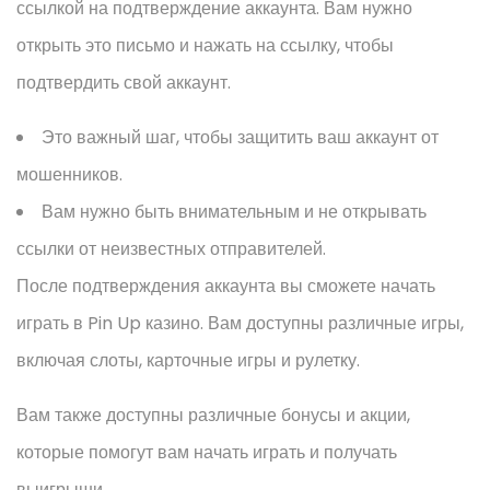
ссылкой на подтверждение аккаунта. Вам нужно
открыть это письмо и нажать на ссылку, чтобы
подтвердить свой аккаунт.
Это важный шаг, чтобы защитить ваш аккаунт от
мошенников.
Вам нужно быть внимательным и не открывать
ссылки от неизвестных отправителей.
После подтверждения аккаунта вы сможете начать
играть в Pin Up казино. Вам доступны различные игры,
включая слоты, карточные игры и рулетку.
Вам также доступны различные бонусы и акции,
которые помогут вам начать играть и получать
выигрыши.