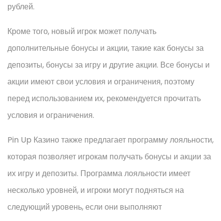
рублей.
Кроме того, новый игрок может получать
дополнительные бонусы и акции, такие как бонусы за
депозиты, бонусы за игру и другие акции. Все бонусы и
акции имеют свои условия и ограничения, поэтому
перед использованием их, рекомендуется прочитать
условия и ограничения.
Pin Up Казино также предлагает программу лояльности,
которая позволяет игрокам получать бонусы и акции за
их игру и депозиты. Программа лояльности имеет
несколько уровней, и игроки могут подняться на
следующий уровень, если они выполняют