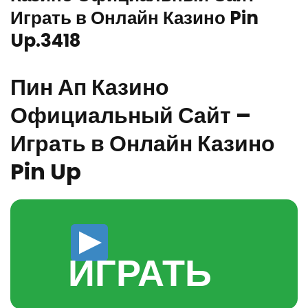
Играть в Онлайн Казино Pin
Up.3418
Пин Ап Казино
Официальный Сайт –
Играть в Онлайн Казино
Pin Up
ИГРАТЬ