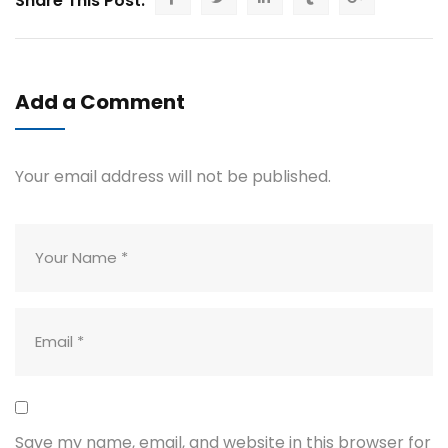
Share This Post:
Add a Comment
Your email address will not be published.
Save my name, email, and website in this browser for