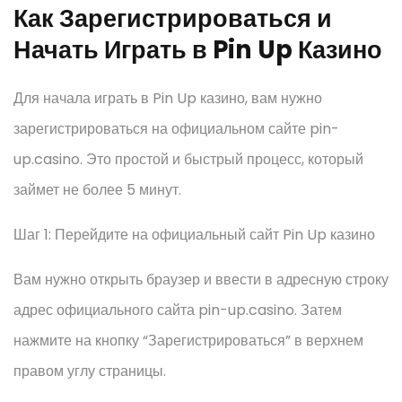
Как Зарегистрироваться и
Начать Играть в Pin Up Казино
Для начала играть в Pin Up казино, вам нужно
зарегистрироваться на официальном сайте pin-
up.casino. Это простой и быстрый процесс, который
займет не более 5 минут.
Шаг 1: Перейдите на официальный сайт Pin Up казино
Вам нужно открыть браузер и ввести в адресную строку
адрес официального сайта pin-up.casino. Затем
нажмите на кнопку “Зарегистрироваться” в верхнем
правом углу страницы.