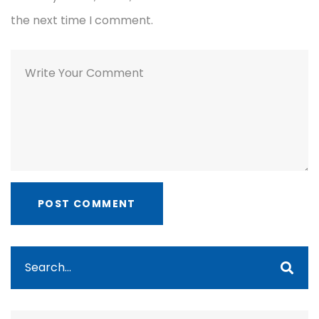
the next time I comment.