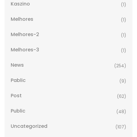
Kaszino
(1)
Melhores
(1)
Melhores-2
(1)
Melhores-3
(1)
News
(254)
Pablic
(9)
Post
(62)
Public
(48)
Uncategorized
(107)