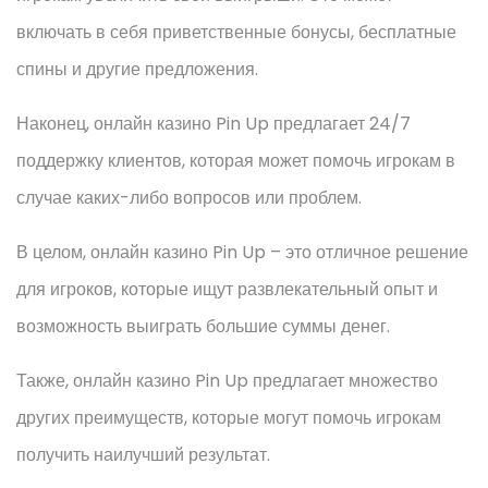
включать в себя приветственные бонусы, бесплатные
спины и другие предложения.
Наконец, онлайн казино Pin Up предлагает 24/7
поддержку клиентов, которая может помочь игрокам в
случае каких-либо вопросов или проблем.
В целом, онлайн казино Pin Up – это отличное решение
для игроков, которые ищут развлекательный опыт и
возможность выиграть большие суммы денег.
Также, онлайн казино Pin Up предлагает множество
других преимуществ, которые могут помочь игрокам
получить наилучший результат.