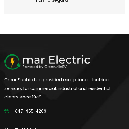
Forma Segura
Omar Electric has provided exceptional electrical
services for commercial, industrial and residential
clients since 1949.
847-455-4269