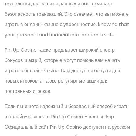
технологии для защиты данных и обеспечивает
безопасность транзакций. Это означает, что вы можете
играть в онлайн-казино с уверенностью, knowing that
your personal and financial information is safe.
Pin Up Casino также предлагает широкий спектр
бонусов и акций, которые могут помочь вам начать
играть в онлайн-казино. Вам доступны бонусы для
новых игроков, а также регулярные акции для
постоянных игроков.
Если вы ищете надежный и безопасный способ играть
в онлайн-казино, то Pin Up Casino – ваш выбор.
Официальный сайт Pin Up Casino доступен на русском