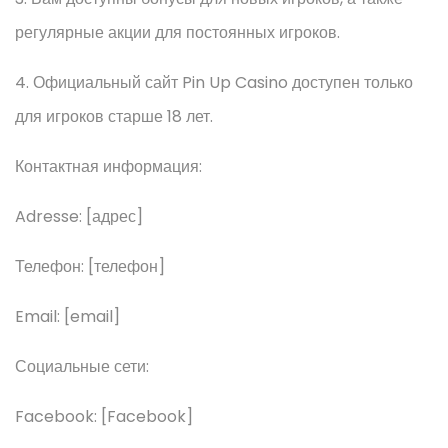
регулярные акции для постоянных игроков.
4. Официальный сайт Pin Up Casino доступен только
для игроков старше 18 лет.
Контактная информация:
Adresse: [адрес]
Телефон: [телефон]
Email: [email]
Социальные сети:
Facebook: [Facebook]