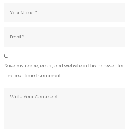
Save my name, email, and website in this browser for
the next time I comment.