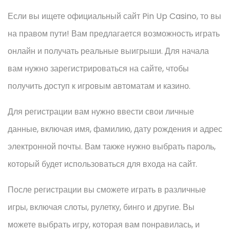
Если вы ищете официальный сайт Pin Up Casino, то вы
на правом пути! Вам предлагается возможность играть
онлайн и получать реальные выигрыши. Для начала
вам нужно зарегистрироваться на сайте, чтобы
получить доступ к игровым автоматам и казино.
Для регистрации вам нужно ввести свои личные
данные, включая имя, фамилию, дату рождения и адрес
электронной почты. Вам также нужно выбрать пароль,
который будет использоваться для входа на сайт.
После регистрации вы сможете играть в различные
игры, включая слоты, рулетку, бинго и другие. Вы
можете выбрать игру, которая вам понравилась, и