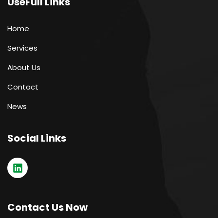
UseFull Links
Home
Services
About Us
Contact
News
Social Links
Contact Us Now