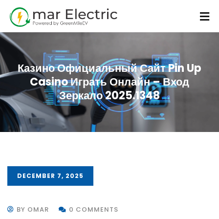
Казино Официальный Сайт Pin Up
Casino Играть Онлайн – Вход
Зеркало 2025.1348
DECEMBER 7, 2025
BY OMAR
0 COMMENTS