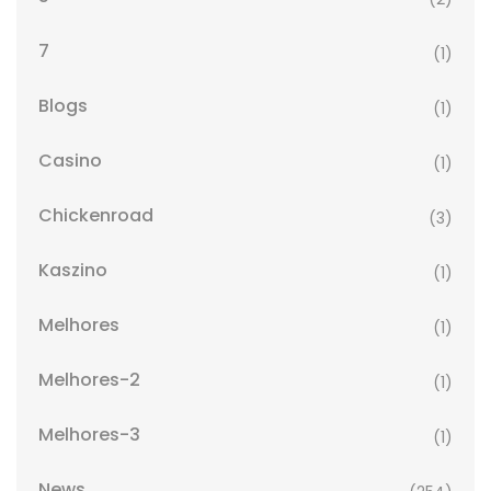
7
(1)
Blogs
(1)
Casino
(1)
Chickenroad
(3)
Kaszino
(1)
Melhores
(1)
Melhores-2
(1)
Melhores-3
(1)
News