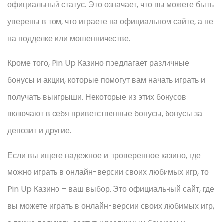
официальный статус. Это означает, что вы можете быть
уверены в том, что играете на официальном сайте, а не
на подделке или мошенничестве.
Кроме того, Pin Up Казино предлагает различные
бонусы и акции, которые помогут вам начать играть и
получать выигрыши. Некоторые из этих бонусов
включают в себя приветственные бонусы, бонусы за
депозит и другие.
Если вы ищете надежное и проверенное казино, где
можно играть в онлайн-версии своих любимых игр, то
Pin Up Казино – ваш выбор. Это официальный сайт, где
вы можете играть в онлайн-версии своих любимых игр,