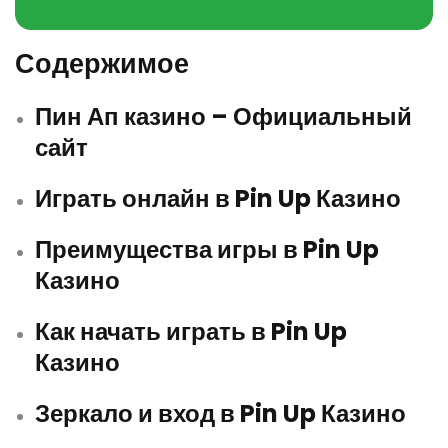
Содержимое
Пин Ап казино – Официальный
сайт
Играть онлайн в Pin Up Казино
Преимущества игры в Pin Up
Казино
Как начать играть в Pin Up
Казино
Зеркало и вход в Pin Up Казино