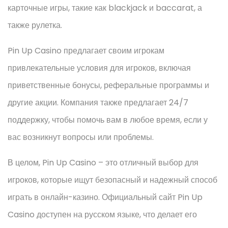
карточные игры, такие как blackjack и baccarat, а
также рулетка.
Pin Up Casino предлагает своим игрокам
привлекательные условия для игроков, включая
приветственные бонусы, реферальные программы и
другие акции. Компания также предлагает 24/7
поддержку, чтобы помочь вам в любое время, если у
вас возникнут вопросы или проблемы.
В целом, Pin Up Casino – это отличный выбор для
игроков, которые ищут безопасный и надежный способ
играть в онлайн-казино. Официальный сайт Pin Up
Casino доступен на русском языке, что делает его