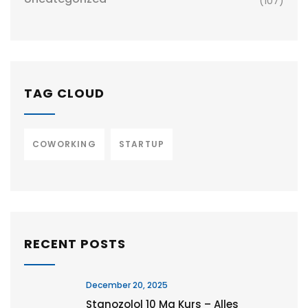
(107)
TAG CLOUD
COWORKING
STARTUP
RECENT POSTS
December 20, 2025
Stanozolol 10 Mg Kurs – Alles