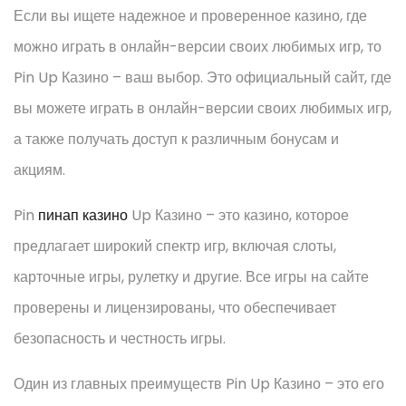
Если вы ищете надежное и проверенное казино, где
можно играть в онлайн-версии своих любимых игр, то
Pin Up Казино – ваш выбор. Это официальный сайт, где
вы можете играть в онлайн-версии своих любимых игр,
а также получать доступ к различным бонусам и
акциям.
Pin
пинап казино
Up Казино – это казино, которое
предлагает широкий спектр игр, включая слоты,
карточные игры, рулетку и другие. Все игры на сайте
проверены и лицензированы, что обеспечивает
безопасность и честность игры.
Один из главных преимуществ Pin Up Казино – это его