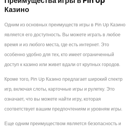
Преимущества игры в Pin Up
Казино
Одним из основных преимуществ игры в Pin Up Казино
является его доступность. Вы можете играть в любое
время и из любого места, где есть интернет. Это
особенно удобно для тех, кто имеет ограниченный
доступ к казино или живет вдали от крупных городов.
Кроме того, Pin Up Казино предлагает широкий спектр
игр, включая слоты, карточные игры и рулетку. Это
означает, что вы можете найти игру, которая
соответствует вашим предпочтениям и уровням игры.
Еще одним преимуществом является безопасность и