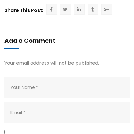
Share This Post:
Add a Comment
Your email address will not be published.