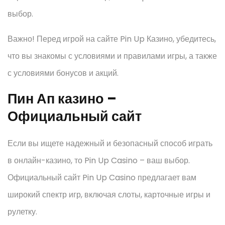
выбор.
Важно! Перед игрой на сайте Pin Up Казино, убедитесь,
что вы знакомы с условиями и правилами игры, а также
с условиями бонусов и акций.
Пин Ап казино –
Официальный сайт
Если вы ищете надежный и безопасный способ играть
в онлайн-казино, то Pin Up Casino – ваш выбор.
Официальный сайт Pin Up Casino предлагает вам
широкий спектр игр, включая слоты, карточные игры и
рулетку.