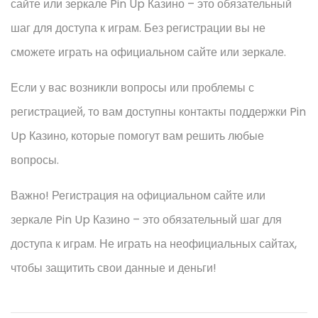
сайте или зеркале Pin Up Казино – это обязательный
шаг для доступа к играм. Без регистрации вы не
сможете играть на официальном сайте или зеркале.
Если у вас возникли вопросы или проблемы с
регистрацией, то вам доступны контакты поддержки Pin
Up Казино, которые помогут вам решить любые
вопросы.
Важно! Регистрация на официальном сайте или
зеркале Pin Up Казино – это обязательный шаг для
доступа к играм. Не играть на неофициальных сайтах,
чтобы защитить свои данные и деньги!