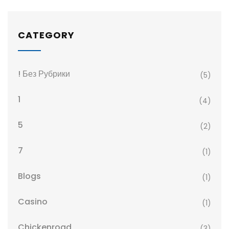
CATEGORY
! Без Рубрики
(5)
1
(4)
5
(2)
7
(1)
Blogs
(1)
Casino
(1)
Chickenroad
(3)