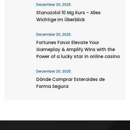
December 20, 2025
Stanozolol 10 Mg Kurs – Alles
Wichtige im Überblick
December 20, 2025
Fortunes Favor Elevate Your
Gameplay & Amplify Wins with the
Power of a lucky star in online casino
December 20, 2025
Dónde Comprar Esteroides de
Forma Segura