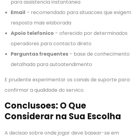
para assistencia instantanea
Email
– recomendado para situacoes que exigem
resposta mais elaborada
Apoio telefonico
– oferecido por determinados
operadores para contacto direto
Perguntas frequentes
– base de conhecimento
detalhada para autoatendimento
E prudente experimentar os canais de suporte para
confirmar a qualidade do servico.
Conclusoes: O Que
Considerar na Sua Escolha
A decisao sobre onde jogar deve basear-se em