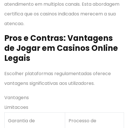
atendimento em multiplos canais. Esta abordagem
certifica que os casinos indicados merecem a sua
atencao.
Pros e Contras: Vantagens
de Jogar em Casinos Online
Legais
Escolher plataformas regulamentadas oferece
vantagens significativas aos utilizadores.
Vantagens
Limitacoes
Garantia de
Processo de