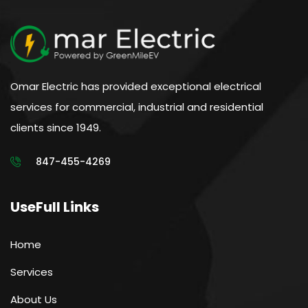
Omar Electric has provided exceptional electrical
services for commercial, industrial and residential
clients since 1949.
847-455-4269
UseFull Links
Home
Services
About Us