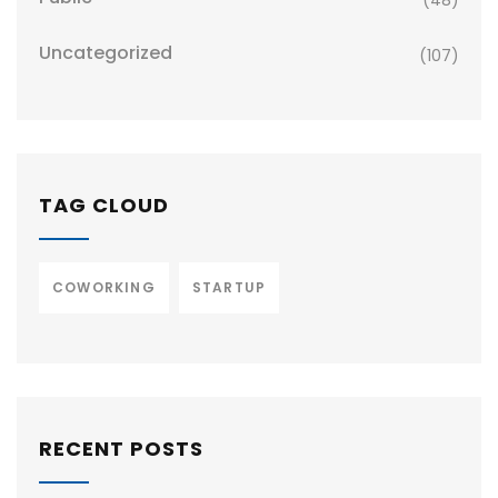
(48)
Uncategorized
(107)
TAG CLOUD
COWORKING
STARTUP
RECENT POSTS