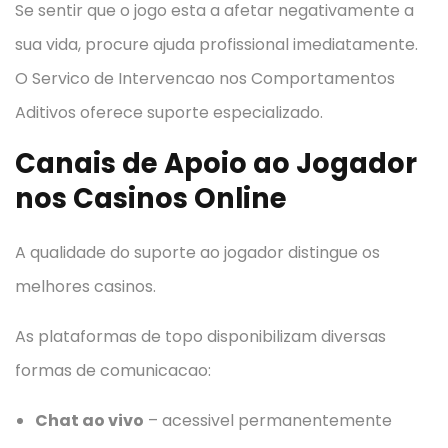
Se sentir que o jogo esta a afetar negativamente a
sua vida, procure ajuda profissional imediatamente.
O Servico de Intervencao nos Comportamentos
Aditivos oferece suporte especializado.
Canais de Apoio ao Jogador
nos Casinos Online
A qualidade do suporte ao jogador distingue os
melhores casinos.
As plataformas de topo disponibilizam diversas
formas de comunicacao:
Chat ao vivo
– acessivel permanentemente