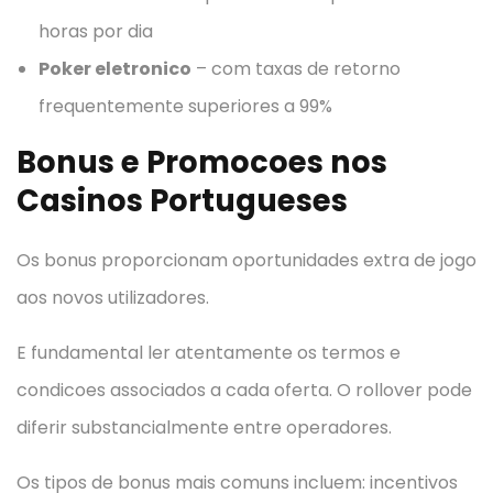
horas por dia
Poker eletronico
– com taxas de retorno
frequentemente superiores a 99%
Bonus e Promocoes nos
Casinos Portugueses
Os bonus proporcionam oportunidades extra de jogo
aos novos utilizadores.
E fundamental ler atentamente os termos e
condicoes associados a cada oferta. O rollover pode
diferir substancialmente entre operadores.
Os tipos de bonus mais comuns incluem: incentivos