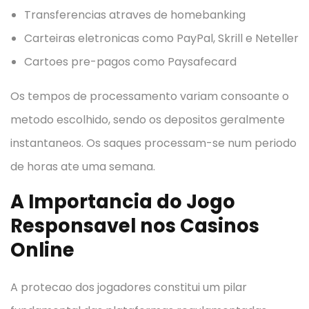
Transferencias atraves de homebanking
Carteiras eletronicas como PayPal, Skrill e Neteller
Cartoes pre-pagos como Paysafecard
Os tempos de processamento variam consoante o
metodo escolhido, sendo os depositos geralmente
instantaneos. Os saques processam-se num periodo
de horas ate uma semana.
A Importancia do Jogo
Responsavel nos Casinos
Online
A protecao dos jogadores constitui um pilar