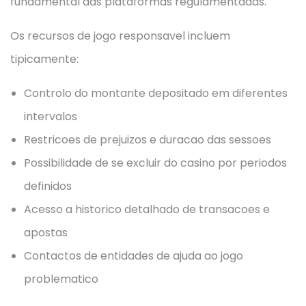
fundamental das plataformas regulamentadas.
Os recursos de jogo responsavel incluem
tipicamente:
Controlo do montante depositado em diferentes
intervalos
Restricoes de prejuizos e duracao das sessoes
Possibilidade de se excluir do casino por periodos
definidos
Acesso a historico detalhado de transacoes e
apostas
Contactos de entidades de ajuda ao jogo
problematico