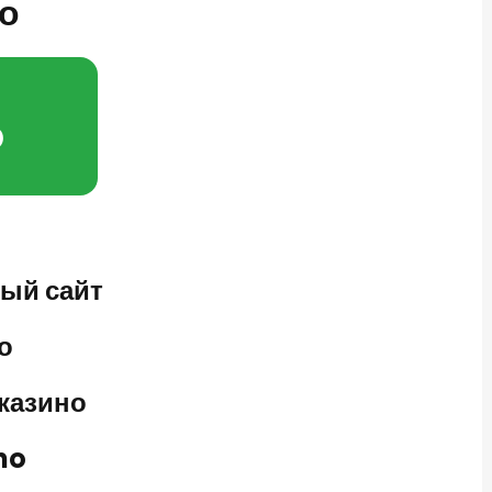
ло
Ь
ый сайт
о
 казино
no