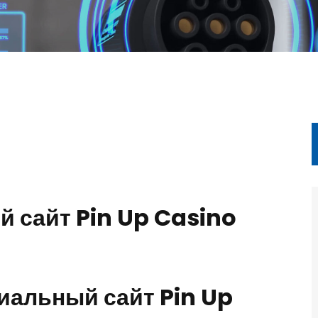
 сайт Pin Up Casino
иальный сайт Pin Up