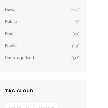
News
(254)
Pablic
(9)
Post
(62)
Public
(48)
Uncategorized
(107)
TAG CLOUD