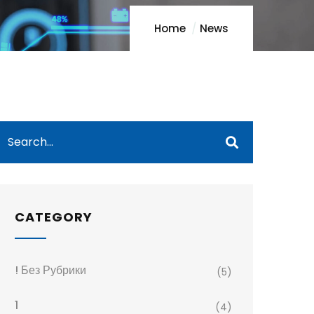
Home
News
CATEGORY
! Без Рубрики
(5)
1
(4)