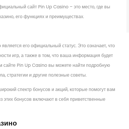
ициальный сайт Pin Up Casino – это место, где вы
азино, его функциях и преимуществах.
является его официальный статус. Это означает, что
ости игр, а также в том, что ваша информация будет
м сайте Pin Up Casino вы можете найти подробную
а, стратегии и другие полезные советы.
широкий спектр бонусов и акций, которые помогут вам
из этих бонусов включают в себя приветственные
азино