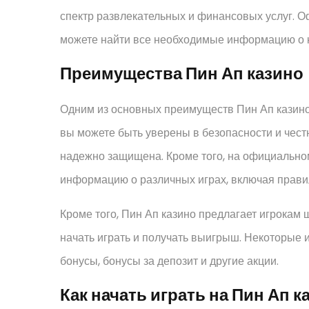
спектр развлекательных и финансовых услуг. Оф
можете найти все необходимые информацию о к
Преимущества Пин Ап казино
Одним из основных преимуществ Пин Ап казино 
вы можете быть уверены в безопасности и честн
надежно защищена. Кроме того, на официально
информацию о различных играх, включая правил
Кроме того, Пин Ап казино предлагает игрокам 
начать играть и получать выигрыш. Некоторые 
бонусы, бонусы за депозит и другие акции.
Как начать играть на Пин Ап к