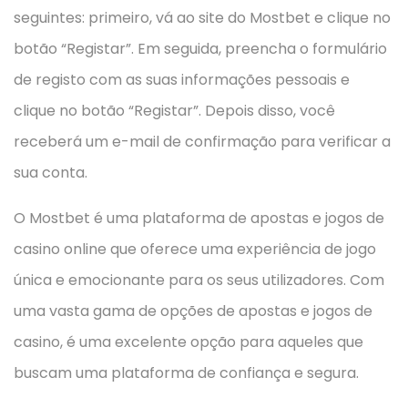
seguintes: primeiro, vá ao site do Mostbet e clique no
botão “Registar”. Em seguida, preencha o formulário
de registo com as suas informações pessoais e
clique no botão “Registar”. Depois disso, você
receberá um e-mail de confirmação para verificar a
sua conta.
O Mostbet é uma plataforma de apostas e jogos de
casino online que oferece uma experiência de jogo
única e emocionante para os seus utilizadores. Com
uma vasta gama de opções de apostas e jogos de
casino, é uma excelente opção para aqueles que
buscam uma plataforma de confiança e segura.