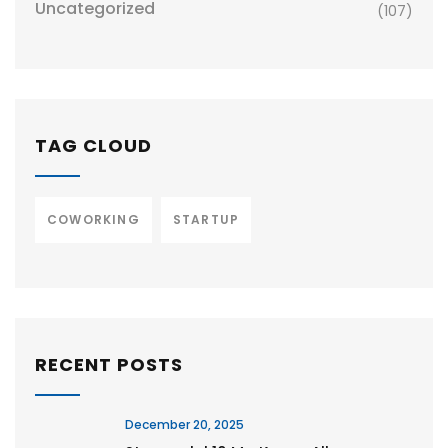
Uncategorized
(107)
TAG CLOUD
COWORKING
STARTUP
RECENT POSTS
December 20, 2025