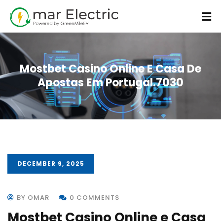
Mostbet Casino Online E Casa De
Apostas Em Portugal.7030
DECEMBER 9, 2025
BY OMAR
0 COMMENTS
Mostbet Casino Online e Casa