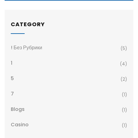
CATEGORY
! Без Рубрики
(5)
1
(4)
5
(2)
7
(1)
Blogs
(1)
Casino
(1)