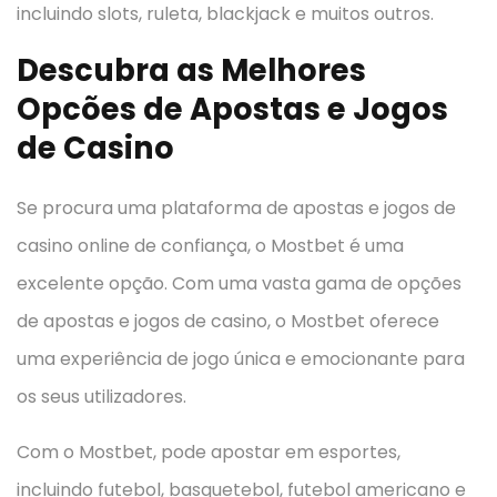
incluindo slots, ruleta, blackjack e muitos outros.
Descubra as Melhores
Opcões de Apostas e Jogos
de Casino
Se procura uma plataforma de apostas e jogos de
casino online de confiança, o Mostbet é uma
excelente opção. Com uma vasta gama de opções
de apostas e jogos de casino, o Mostbet oferece
uma experiência de jogo única e emocionante para
os seus utilizadores.
Com o Mostbet, pode apostar em esportes,
incluindo futebol, basquetebol, futebol americano e