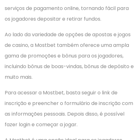
serviços de pagamento online, tornando fácil para
os jogadores depositar e retirar fundos.
Ao lado da variedade de opções de apostas e jogos
de casino, a Mostbet também oferece uma ampla
gama de promoções e bônus para os jogadores,
incluindo bônus de boas-vindas, bônus de depósito e
muito mais.
Para acessar a Mostbet, basta seguir o link de
inscrição e preencher o formulário de inscrição com
as informações pessoais. Depois disso, é possível
fazer login e começar a jogar.