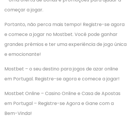
começar a jogar.
Portanto, não perca mais tempo! Registre-se agora
e comece a jogar no Mostbet. Você pode ganhar
grandes prêmios e ter uma experiência de jogo única
e emocionante!
Mostbet – o seu destino para jogos de azar online
em Portugal. Registre-se agora e comece a jogar!
Mostbet Online – Casino Online e Casa de Apostas
em Portugal – Registre-se Agora e Gane com a
Bem-Vinda!