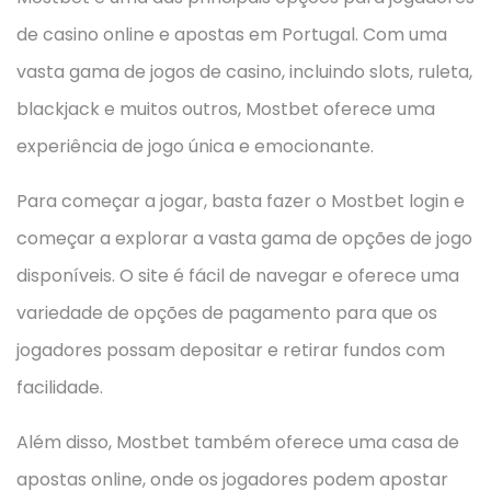
de casino online e apostas em Portugal. Com uma
vasta gama de jogos de casino, incluindo slots, ruleta,
blackjack e muitos outros, Mostbet oferece uma
experiência de jogo única e emocionante.
Para começar a jogar, basta fazer o Mostbet login e
começar a explorar a vasta gama de opções de jogo
disponíveis. O site é fácil de navegar e oferece uma
variedade de opções de pagamento para que os
jogadores possam depositar e retirar fundos com
facilidade.
Além disso, Mostbet também oferece uma casa de
apostas online, onde os jogadores podem apostar