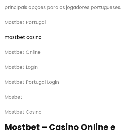
principais opções para os jogadores portugueses.
Mostbet Portugal
mostbet casino
Mostbet Online
Mostbet Login
Mostbet Portugal Login
Mosbet
Mostbet Casino
Mostbet – Casino Online e