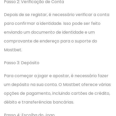
Passo 2: Verificação de Conta
Depois de se registar, é necessário verificar a conta
para confirmar a identidade. Isso pode ser feito
enviando um documento de identidade e um
comprovante de endereço para o suporte do
Mostbet.
Passo 3: Depósito
Para começar a jogar e apostar, é necessário fazer
um depósito na sua conta. O Mostbet oferece várias
opções de pagamento, incluindo cartões de crédito,
débito e transferências bancárias.
Passo 4: Escolha do Jogo