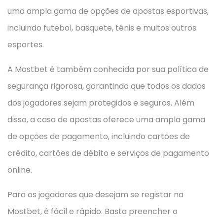
uma ampla gama de opções de apostas esportivas,
incluindo futebol, basquete, tênis e muitos outros
esportes.
A Mostbet é também conhecida por sua política de
segurança rigorosa, garantindo que todos os dados
dos jogadores sejam protegidos e seguros. Além
disso, a casa de apostas oferece uma ampla gama
de opções de pagamento, incluindo cartões de
crédito, cartões de débito e serviços de pagamento
online.
Para os jogadores que desejam se registar na
Mostbet, é fácil e rápido. Basta preencher o