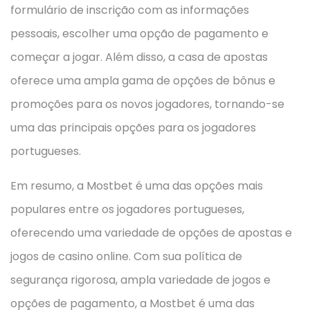
formulário de inscrição com as informações
pessoais, escolher uma opção de pagamento e
começar a jogar. Além disso, a casa de apostas
oferece uma ampla gama de opções de bônus e
promoções para os novos jogadores, tornando-se
uma das principais opções para os jogadores
portugueses.
Em resumo, a Mostbet é uma das opções mais
populares entre os jogadores portugueses,
oferecendo uma variedade de opções de apostas e
jogos de casino online. Com sua política de
segurança rigorosa, ampla variedade de jogos e
opções de pagamento, a Mostbet é uma das