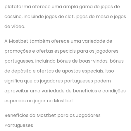
plataforma oferece uma ampla gama de jogos de
cassino, incluindo jogos de slot, jogos de mesa e jogos
de vídeo.
A Mostbet também oferece uma variedade de
promoções e ofertas especiais para os jogadores
portugueses, incluindo bônus de boas-vindas, bônus
de depósito e ofertas de apostas especiais. Isso
significa que os jogadores portugueses podem
aproveitar uma variedade de benefícios e condições
especiais ao jogar na Mostbet.
Benefícios da Mostbet para os Jogadores
Portugueses