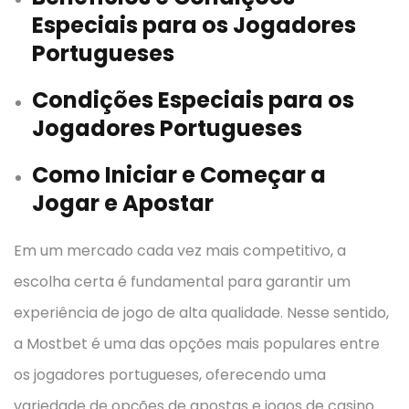
Especiais para os Jogadores
Portugueses
Condições Especiais para os
Jogadores Portugueses
Como Iniciar e Começar a
Jogar e Apostar
Em um mercado cada vez mais competitivo, a
escolha certa é fundamental para garantir um
experiência de jogo de alta qualidade. Nesse sentido,
a Mostbet é uma das opções mais populares entre
os jogadores portugueses, oferecendo uma
variedade de opções de apostas e jogos de casino