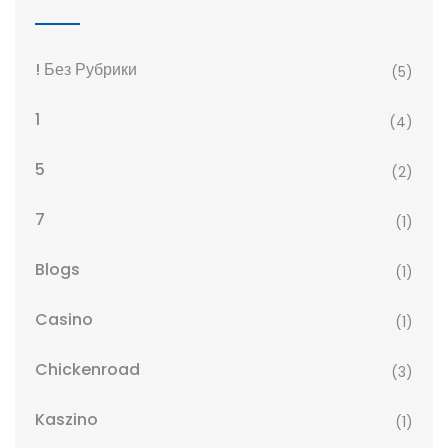
! Без Рубрики
(5)
1
(4)
5
(2)
7
(1)
Blogs
(1)
Casino
(1)
Chickenroad
(3)
Kaszino
(1)