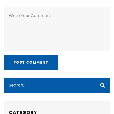
CATEGORY