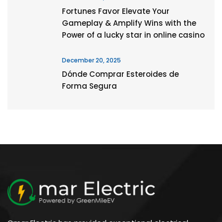
Fortunes Favor Elevate Your
Gameplay & Amplify Wins with the
Power of a lucky star in online casino
December 20, 2025
Dónde Comprar Esteroides de
Forma Segura