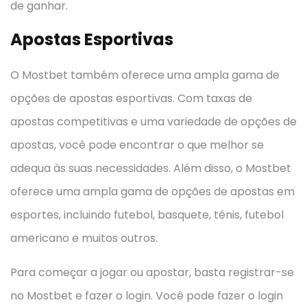
de ganhar.
Apostas Esportivas
O Mostbet também oferece uma ampla gama de
opções de apostas esportivas. Com taxas de
apostas competitivas e uma variedade de opções de
apostas, você pode encontrar o que melhor se
adequa às suas necessidades. Além disso, o Mostbet
oferece uma ampla gama de opções de apostas em
esportes, incluindo futebol, basquete, ténis, futebol
americano e muitos outros.
Para começar a jogar ou apostar, basta registrar-se
no Mostbet e fazer o login. Você pode fazer o login