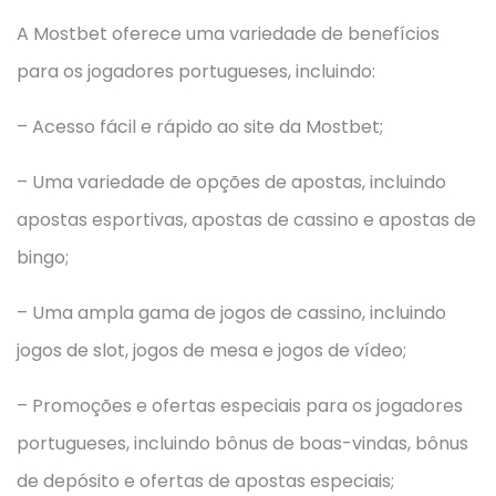
A Mostbet oferece uma variedade de benefícios
para os jogadores portugueses, incluindo:
– Acesso fácil e rápido ao site da Mostbet;
– Uma variedade de opções de apostas, incluindo
apostas esportivas, apostas de cassino e apostas de
bingo;
– Uma ampla gama de jogos de cassino, incluindo
jogos de slot, jogos de mesa e jogos de vídeo;
– Promoções e ofertas especiais para os jogadores
portugueses, incluindo bônus de boas-vindas, bônus
de depósito e ofertas de apostas especiais;