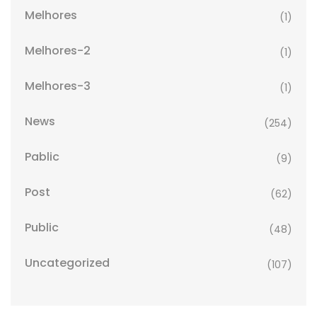
Melhores
(1)
Melhores-2
(1)
Melhores-3
(1)
News
(254)
Pablic
(9)
Post
(62)
Public
(48)
Uncategorized
(107)