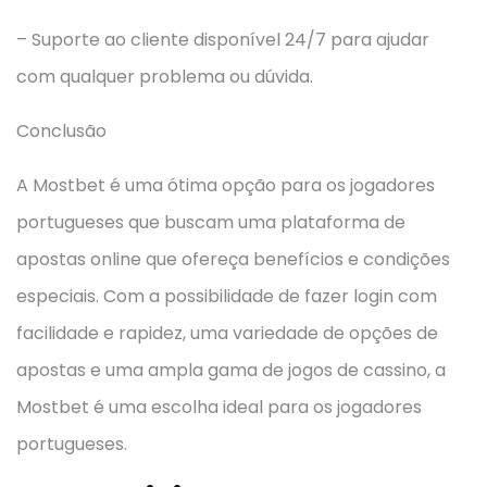
– Suporte ao cliente disponível 24/7 para ajudar
com qualquer problema ou dúvida.
Conclusão
A Mostbet é uma ótima opção para os jogadores
portugueses que buscam uma plataforma de
apostas online que ofereça benefícios e condições
especiais. Com a possibilidade de fazer login com
facilidade e rapidez, uma variedade de opções de
apostas e uma ampla gama de jogos de cassino, a
Mostbet é uma escolha ideal para os jogadores
portugueses.