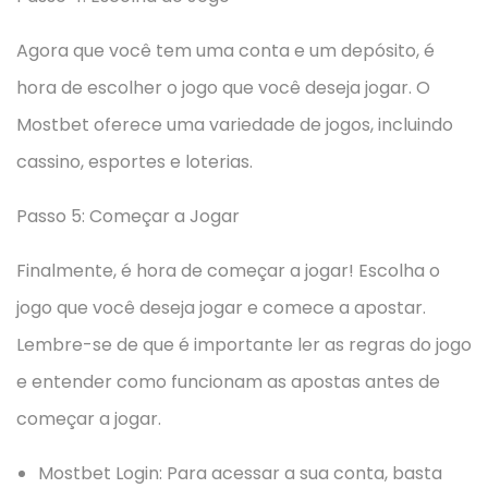
Agora que você tem uma conta e um depósito, é
hora de escolher o jogo que você deseja jogar. O
Mostbet oferece uma variedade de jogos, incluindo
cassino, esportes e loterias.
Passo 5: Começar a Jogar
Finalmente, é hora de começar a jogar! Escolha o
jogo que você deseja jogar e comece a apostar.
Lembre-se de que é importante ler as regras do jogo
e entender como funcionam as apostas antes de
começar a jogar.
Mostbet Login: Para acessar a sua conta, basta