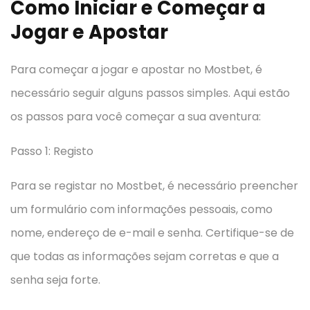
Como Iniciar e Começar a
Jogar e Apostar
Para começar a jogar e apostar no Mostbet, é
necessário seguir alguns passos simples. Aqui estão
os passos para você começar a sua aventura:
Passo 1: Registo
Para se registar no Mostbet, é necessário preencher
um formulário com informações pessoais, como
nome, endereço de e-mail e senha. Certifique-se de
que todas as informações sejam corretas e que a
senha seja forte.