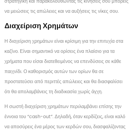
στρατηγική και παρακολουθώντας τις κινήσεις σου μπορείς
να μειώσεις τις απώλειες και να αυξήσεις τις νίκες σου.
Διαχείριση Χρημάτων
Η διαχείριση χρημάτων είναι κρίσιμη για την επιτυχία στα
καζίνο. Είναι σημαντικό να ορίσεις ένα πλαίσιο για τα
χρήματα που είσαι διατεθειμένος να επενδύσεις σε κάθε
παιχνίδι. Ο καθορισμός αυτών των ορίων θα σε
προστατεύσει από περιττές απώλειες και θα διασφαλίσει
ότι θα απολαμβάνεις τη διαδικασία χωρίς άγχη.
Η σωστή διαχείριση χρημάτων περιλαμβάνει επίσης την
έννοια του “cash-out”. Δηλαδή, όταν κερδίζεις, είναι καλό
να αποσύρεις ένα μέρος των κερδών σου, διασφαλίζοντας