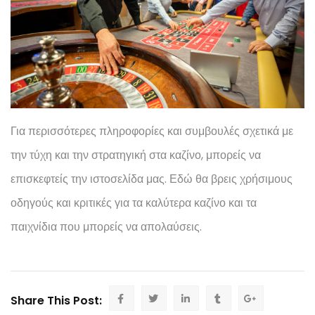
Για περισσότερες πληροφορίες και συμβουλές σχετικά με
την τύχη και την στρατηγική στα καζίνο, μπορείς να
επισκεφτείς την ιστοσελίδα μας. Εδώ θα βρεις χρήσιμους
οδηγούς και κριτικές για τα καλύτερα καζίνο και τα
παιχνίδια που μπορείς να απολαύσεις.
Share This Post: