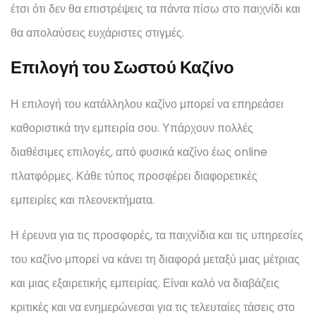
έτσι ότι δεν θα επιστρέψεις τα πάντα πίσω στο παιχνίδι και
θα απολαύσεις ευχάριστες στιγμές.
Επιλογή του Σωστού Καζίνο
Η επιλογή του κατάλληλου καζίνο μπορεί να επηρεάσει
καθοριστικά την εμπειρία σου. Υπάρχουν πολλές
διαθέσιμες επιλογές, από φυσικά καζίνο έως online
πλατφόρμες. Κάθε τύπος προσφέρει διαφορετικές
εμπειρίες και πλεονεκτήματα.
Η έρευνα για τις προσφορές, τα παιχνίδια και τις υπηρεσίες
του καζίνο μπορεί να κάνει τη διαφορά μεταξύ μιας μέτριας
και μιας εξαιρετικής εμπειρίας. Είναι καλό να διαβάζεις
κριτικές και να ενημερώνεσαι για τις τελευταίες τάσεις στο