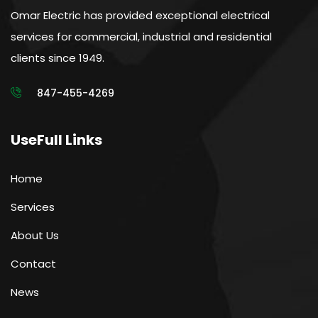
Omar Electric has provided exceptional electrical
services for commercial, industrial and residential
clients since 1949.
847-455-4269
UseFull Links
Home
Services
About Us
Contact
News