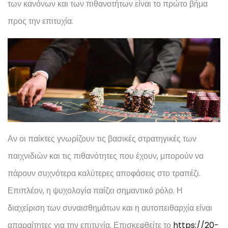
των κανόνων και των πιθανοτήτων είναι το πρώτο βήμα
προς την επιτυχία.
Αν οι παίκτες γνωρίζουν τις βασικές στρατηγικές των
παιχνιδιών και τις πιθανότητες που έχουν, μπορούν να
πάρουν συχνότερα καλύτερες αποφάσεις στο τραπέζι.
Επιπλέον, η ψυχολογία παίζει σημαντικό ρόλο. Η
διαχείριση των συναισθημάτων και η αυτοπειθαρχία είναι
απαραίτητες για την επιτυχία. Επισκεφθείτε το
https://20-