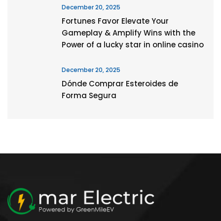
December 20, 2025
Fortunes Favor Elevate Your
Gameplay & Amplify Wins with the
Power of a lucky star in online casino
December 20, 2025
Dónde Comprar Esteroides de
Forma Segura