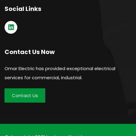
Social Links
Contact Us Now
Omar Electric has provided exceptional electrical
services for commercial, industrial.
Contact Us