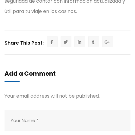
seguridad de contar con información actualizada y
útil para tu viaje en los casinos.
Share This Post:
Add a Comment
Your email address will not be published.