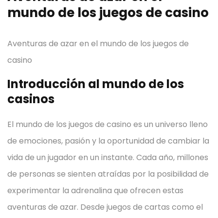
mundo de los juegos de casino
Aventuras de azar en el mundo de los juegos de
casino
Introducción al mundo de los
casinos
El mundo de los juegos de casino es un universo lleno
de emociones, pasión y la oportunidad de cambiar la
vida de un jugador en un instante. Cada año, millones
de personas se sienten atraídas por la posibilidad de
experimentar la adrenalina que ofrecen estas
aventuras de azar. Desde juegos de cartas como el