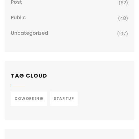
Post
(62)
Public
(48)
Uncategorized
(107)
TAG CLOUD
COWORKING
STARTUP