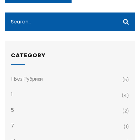
CATEGORY
! Без Рубрики
(5)
1
(4)
5
(2)
7
(1)