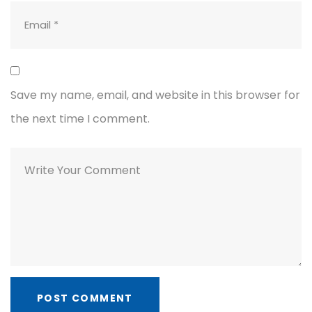
Save my name, email, and website in this browser for
the next time I comment.