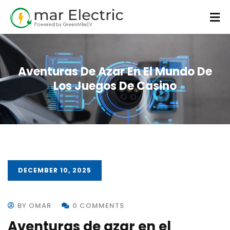
Aventuras De Azar En El Mundo De
Los Juegos De Casino
DECEMBER 10, 2025
BY OMAR
0 COMMENTS
Aventuras de azar en el