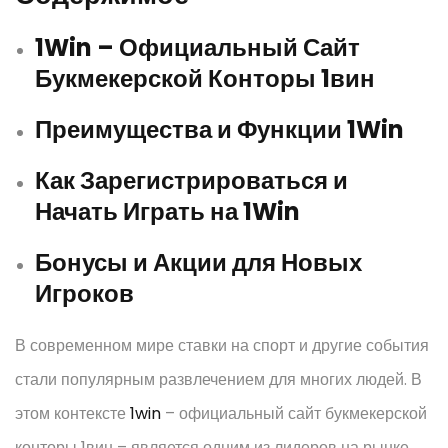
1Win – Официальный Сайт
Букмекерской Конторы 1вин
Преимущества и Функции 1Win
Как Зарегистрироваться и
Начать Играть на 1Win
Бонусы и Акции для Новых
Игроков
В современном мире ставки на спорт и другие события
стали популярным развлечением для многих людей. В
этом контексте
1win
– официальный сайт букмекерской
конторы 1вин – является одним из лидеров на рынке.