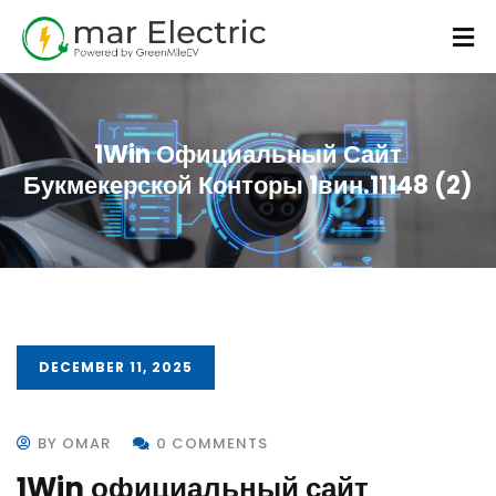
1Win Официальный Сайт
Букмекерской Конторы 1вин.11148 (2)
DECEMBER 11, 2025
BY OMAR
0 COMMENTS
1Win официальный сайт