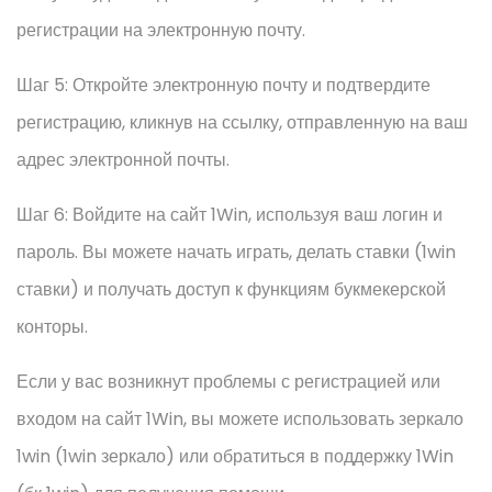
регистрации на электронную почту.
Шаг 5: Откройте электронную почту и подтвердите
регистрацию, кликнув на ссылку, отправленную на ваш
адрес электронной почты.
Шаг 6: Войдите на сайт 1Win, используя ваш логин и
пароль. Вы можете начать играть, делать ставки (1win
ставки) и получать доступ к функциям букмекерской
конторы.
Если у вас возникнут проблемы с регистрацией или
входом на сайт 1Win, вы можете использовать зеркало
1win (1win зеркало) или обратиться в поддержку 1Win