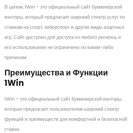
В целом, 1Win – это официальный сайт букмекерской
конторы, который предлагает широкий спектр услуг по
ставкам на спорт, киберспорт и другие виды азартных
игр. Сайт доступен для доступа из любого региона, и
его использование не ограничено по каким-либо
причинам.
Преимущества и Функции
1Win
1Win – это официальный сайт букмекерской конторы,
которая предлагает пользователям широкий спектр
функций и преимуществ для комфортной и безопасной
ставки.