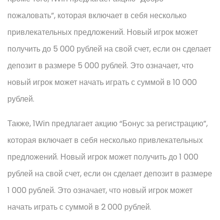
пожаловать”, которая включает в себя несколько
привлекательных предложений. Новый игрок может
получить до 5 000 рублей на свой счет, если он сделает
депозит в размере 5 000 рублей. Это означает, что
новый игрок может начать играть с суммой в 10 000
рублей.
Также, 1Win предлагает акцию “Бонус за регистрацию”,
которая включает в себя несколько привлекательных
предложений. Новый игрок может получить до 1 000
рублей на свой счет, если он сделает депозит в размере
1 000 рублей. Это означает, что новый игрок может
начать играть с суммой в 2 000 рублей.