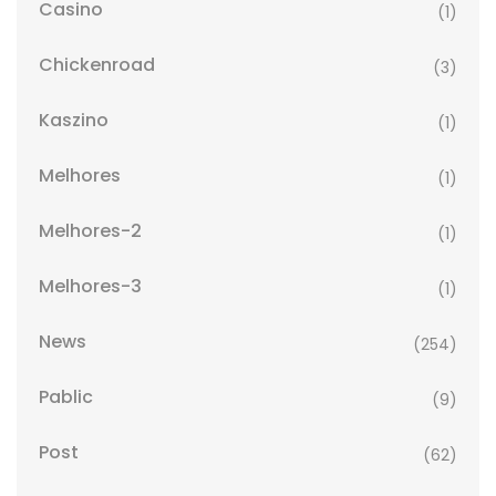
Casino
(1)
Chickenroad
(3)
Kaszino
(1)
Melhores
(1)
Melhores-2
(1)
Melhores-3
(1)
News
(254)
Pablic
(9)
Post
(62)