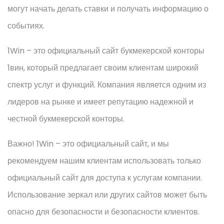
могут начать делать ставки и получать информацию о
событиях.
1Win – это официальный сайт букмекерской конторы
1вин, который предлагает своим клиентам широкий
спектр услуг и функций. Компания является одним из
лидеров на рынке и имеет репутацию надежной и
честной букмекерской конторы.
Важно! 1Win – это официальный сайт, и мы
рекомендуем нашим клиентам использовать только
официальный сайт для доступа к услугам компании.
Использование зеркал или других сайтов может быть
опасно для безопасности и безопасности клиентов.