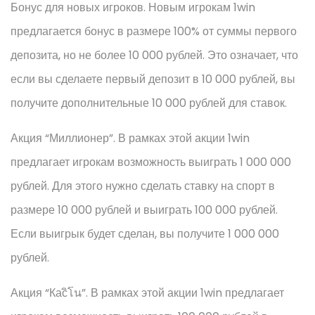
Бонус для новых игроков. Новым игрокам 1win
предлагается бонус в размере 100% от суммы первого
депозита, но не более 10 000 рублей. Это означает, что
если вы сделаете первый депозит в 10 000 рублей, вы
получите дополнительные 10 000 рублей для ставок.
Акция “Миллионер”. В рамках этой акции 1win
предлагает игрокам возможность выиграть 1 000 000
рублей. Для этого нужно сделать ставку на спорт в
размере 10 000 рублей и выиграть 100 000 рублей.
Если выигрык будет сделан, вы получите 1 000 000
рублей.
Акция “Касิโน”. В рамках этой акции 1win предлагает