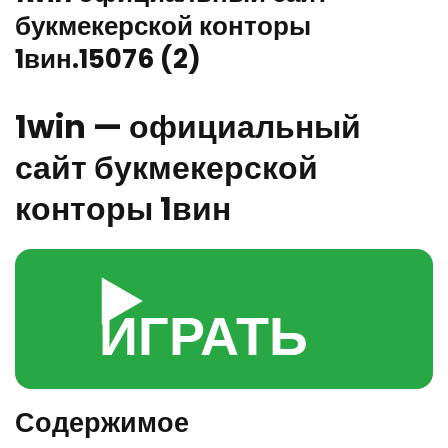
букмекерской конторы
1вин.15076 (2)
1win — официальный
сайт букмекерской
конторы 1вин
▶️
ИГРАТЬ
Содержимое