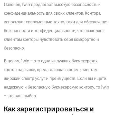
Наконец, 1win предлагает высокую безопасность и
конфиденциальность для своих клиентов. Контора
использует современные технологии для обеспечения
безопасности и конфиденциальности, что позволяет
клиентам конторы чувствовать себя комфортно и
безопасно.
В целом, 1win – это одна из лучших букмекерских
контор на рынке, предлагающая своим клиентам
широкий спектр услуг и преимуществ. Если вы ищете
надежную и безопасную букмекерскую контору, то 1win
– это ваш выбор.
Как зарегистрироваться и