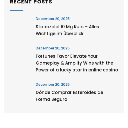
RECENT POSTS
December 20, 2025
Stanozolol 10 Mg Kurs – Alles
Wichtige im Überblick
December 20, 2025
Fortunes Favor Elevate Your
Gameplay & Amplify Wins with the
Power of a lucky star in online casino
December 20, 2025
Dónde Comprar Esteroides de
Forma Segura