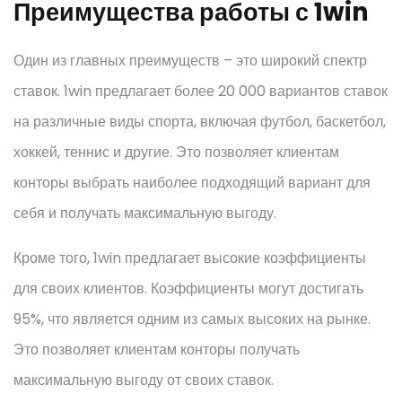
Преимущества работы с 1win
Один из главных преимуществ – это широкий спектр
ставок. 1win предлагает более 20 000 вариантов ставок
на различные виды спорта, включая футбол, баскетбол,
хоккей, теннис и другие. Это позволяет клиентам
конторы выбрать наиболее подходящий вариант для
себя и получать максимальную выгоду.
Кроме того, 1win предлагает высокие коэффициенты
для своих клиентов. Коэффициенты могут достигать
95%, что является одним из самых высоких на рынке.
Это позволяет клиентам конторы получать
максимальную выгоду от своих ставок.