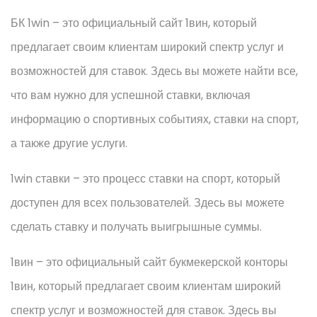
БК 1win – это официальный сайт 1вин, который
предлагает своим клиентам широкий спектр услуг и
возможностей для ставок. Здесь вы можете найти все,
что вам нужно для успешной ставки, включая
информацию о спортивных событиях, ставки на спорт,
а также другие услуги.
1win ставки – это процесс ставки на спорт, который
доступен для всех пользователей. Здесь вы можете
сделать ставку и получать выигрышные суммы.
1вин – это официальный сайт букмекерской конторы
1вин, который предлагает своим клиентам широкий
спектр услуг и возможностей для ставок. Здесь вы