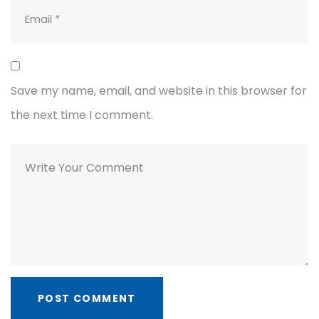
Save my name, email, and website in this browser for
the next time I comment.