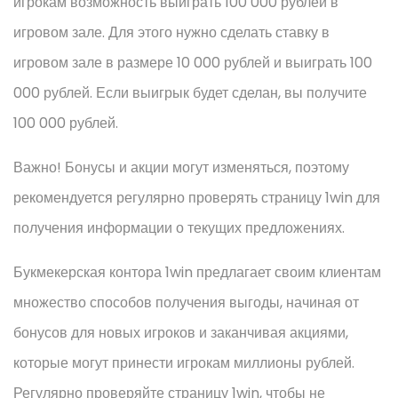
игрокам возможность выиграть 100 000 рублей в
игровом зале. Для этого нужно сделать ставку в
игровом зале в размере 10 000 рублей и выиграть 100
000 рублей. Если выигрык будет сделан, вы получите
100 000 рублей.
Важно! Бонусы и акции могут изменяться, поэтому
рекомендуется регулярно проверять страницу 1win для
получения информации о текущих предложениях.
Букмекерская контора 1win предлагает своим клиентам
множество способов получения выгоды, начиная от
бонусов для новых игроков и заканчивая акциями,
которые могут принести игрокам миллионы рублей.
Регулярно проверяйте страницу 1win, чтобы не