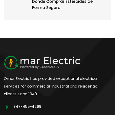
Dónde Comprar Esteroides de
Forma Segura
Omar Electric has provided exceptional electrical
services for commercial, industrial and residential
clients since 1949.
847-455-4269