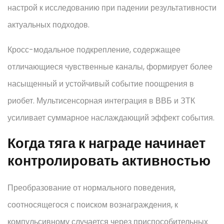
настрой к исследованию при падении результативности
актуальных подходов.
Кросс-модальное подкрепление, содержащее
отличающиеся чувственные каналы, формирует более
насыщенный и устойчивый событие поощрения в
риобет. Мультисенсорная интеграция в ВВБ и ЗТК
усиливает суммарное наслаждающий эффект события.
Когда тяга к награде начинает
контролировать активностью
Преобразование от нормального поведения,
соотносящегося с поиском вознаграждения, к
компульсивному случается через приспособительных