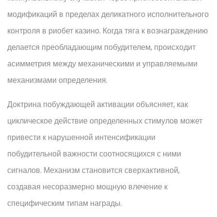
модификаций в пределах деликатного исполнительного
контроля в риобет казино. Когда тяга к вознаграждению
делается преобладающим побудителем, происходит
асимметрия между механическими и управляемыми
механизмами определения.
Доктрина побуждающей активации объясняет, как
циклическое действие определенных стимулов может
привести к нарушенной интенсификации
побудительной важности соотносящихся с ними
сигналов. Механизм становится сверхактивной,
создавая несоразмерно мощную влечение к
специфическим типам награды.