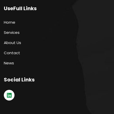
UseFull Links
Home
Services
About Us
Contact
News
Social Links