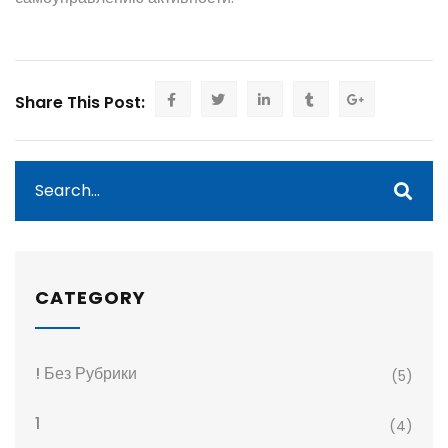
Share This Post:
CATEGORY
! Без Рубрики
(5)
1
(4)