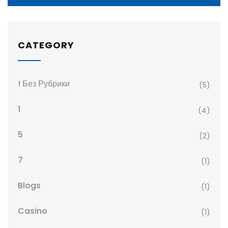
CATEGORY
! Без Рубрики
(5)
1
(4)
5
(2)
7
(1)
Blogs
(1)
Casino
(1)