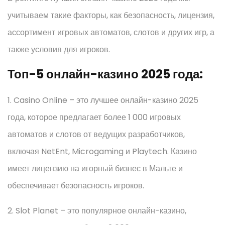
учитываем такие факторы, как безопасность, лицензия,
ассортимент игровых автоматов, слотов и других игр, а
также условия для игроков.
Топ-5 онлайн-казино 2025 года:
1. Casino Online – это лучшее онлайн-казино 2025
года, которое предлагает более 1 000 игровых
автоматов и слотов от ведущих разработчиков,
включая NetEnt, Microgaming и Playtech. Казино
имеет лицензию на игорный бизнес в Мальте и
обеспечивает безопасность игроков.
2. Slot Planet – это популярное онлайн-казино,