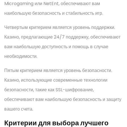
Microgaming или NetEnt, обеспечивают вам
наибольшую безопасность и стабильность игр.
Четвертым критерием является уровень поддержки.
Казино, предлагающие 24/7 поддержку, обеспечивают
вам наибольшую доступность и помощь в случае
необходимости.
Пятым критерием является уровень безопасности.
Казино, использующие современные технологии
безопасности, такие как SSL-шифрование,
обеспечивают вам наибольшую безопасность и защиту
вашего счета.
Критерии для выбора лучшего