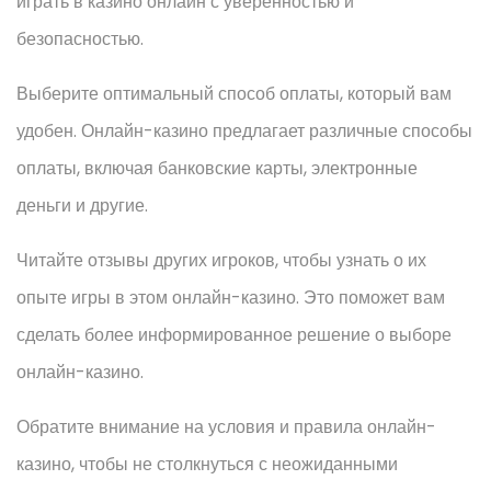
играть в казино онлайн с уверенностью и
безопасностью.
Выберите оптимальный способ оплаты, который вам
удобен. Онлайн-казино предлагает различные способы
оплаты, включая банковские карты, электронные
деньги и другие.
Читайте отзывы других игроков, чтобы узнать о их
опыте игры в этом онлайн-казино. Это поможет вам
сделать более информированное решение о выборе
онлайн-казино.
Обратите внимание на условия и правила онлайн-
казино, чтобы не столкнуться с неожиданными