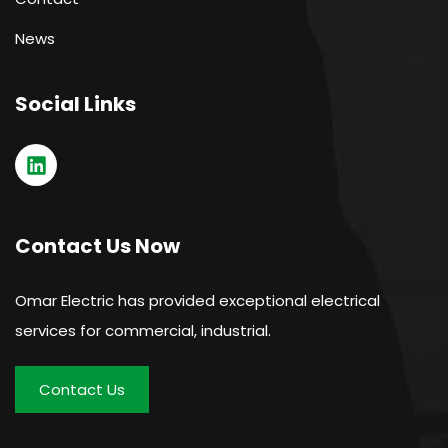
News
Social Links
Contact Us Now
Omar Electric has provided exceptional electrical
services for commercial, industrial.
Contact Us