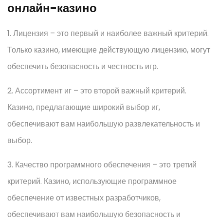
онлайн-казино
1. Лицензия – это первый и наиболее важный критерий.
Только казино, имеющие действующую лицензию, могут
обеспечить безопасность и честность игр.
2. Ассортимент иг – это второй важный критерий.
Казино, предлагающие широкий выбор иг,
обеспечивают вам наибольшую развлекательность и
выбор.
3. Качество программного обеспечения – это третий
критерий. Казино, использующие программное
обеспечение от известных разработчиков,
обеспечивают вам наибольшую безопасность и