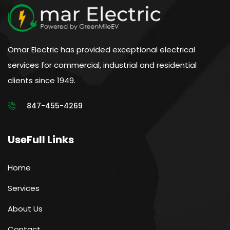
Omar Electric has provided exceptional electrical
services for commercial, industrial and residential
clients since 1949.
847-455-4269
UseFull Links
Home
Services
About Us
Contact