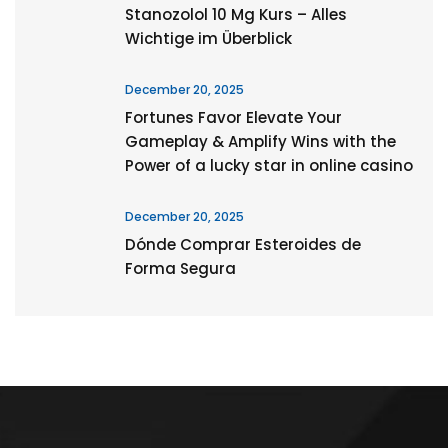
Stanozolol 10 Mg Kurs – Alles
Wichtige im Überblick
December 20, 2025
Fortunes Favor Elevate Your
Gameplay & Amplify Wins with the
Power of a lucky star in online casino
December 20, 2025
Dónde Comprar Esteroides de
Forma Segura