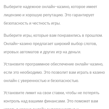
Выберите надежное онлайн-казино, которое имеет
лицензию и хорошую репутацию. Это гарантирует
безопасность и честность игры.
Выберите игры, которые вам понравились в прошлом.
Онлайн-казино предлагает широкий выбор слотов,
игровых автоматов и других игр на деньги.
Установите программное обеспечение онлайн-казино,
если это необходимо. Это позволит вам играть в казино
онлайн с уверенностью и безопасностью.
Установите лимит на свои ставки, чтобы не потерять
контроль над вашими финансами. Это поможет вам