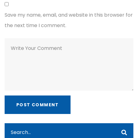
Save my name, email, and website in this browser for
the next time I comment.