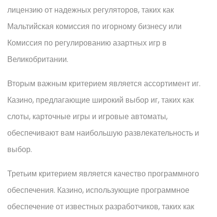
лицензию от надежных регуляторов, таких как
Мальтийская комиссия по игорному бизнесу или
Комиссия по регулированию азартных игр в
Великобритании.
Вторым важным критерием является ассортимент иг.
Казино, предлагающие широкий выбор иг, таких как
слоты, карточные игры и игровые автоматы,
обеспечивают вам наибольшую развлекательность и
выбор.
Третьим критерием является качество программного
обеспечения. Казино, использующие программное
обеспечение от известных разработчиков, таких как