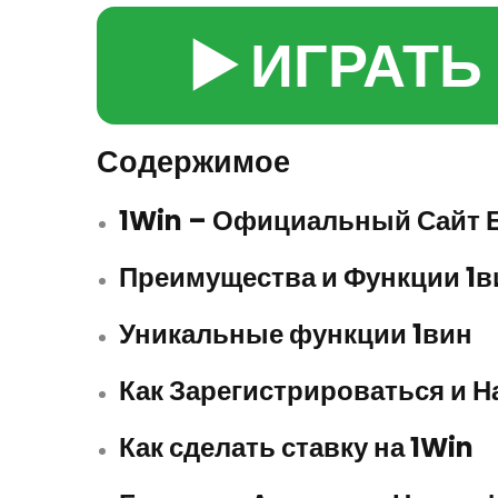
▶️ ИГРАТЬ
Содержимое
1Win – Официальный Сайт 
Преимущества и Функции 1в
Уникальные функции 1вин
Как Зарегистрироваться и Н
Как сделать ставку на 1Win