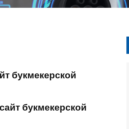
йт букмекерской
сайт букмекерской