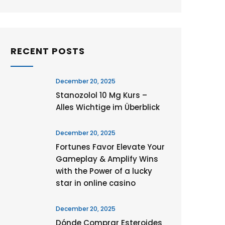
RECENT POSTS
December 20, 2025
Stanozolol 10 Mg Kurs –
Alles Wichtige im Überblick
December 20, 2025
Fortunes Favor Elevate Your
Gameplay & Amplify Wins
with the Power of a lucky
star in online casino
December 20, 2025
Dónde Comprar Esteroides