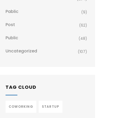
Pablic
(9)
Post
(62)
Public
(48)
Uncategorized
(107)
TAG CLOUD
COWORKING
STARTUP