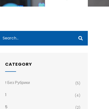
CATEGORY
! Без Рубрики
(5)
1
(4)
5
(2)