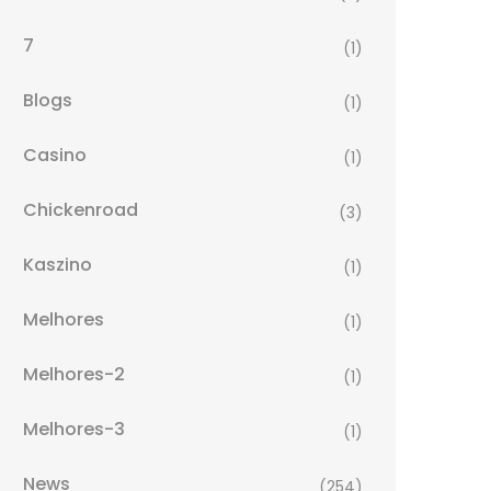
7
(1)
Blogs
(1)
Casino
(1)
Chickenroad
(3)
Kaszino
(1)
Melhores
(1)
Melhores-2
(1)
Melhores-3
(1)
News
(254)