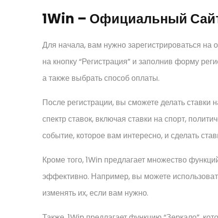
1Win – Официальный Сайт
Для начала, вам нужно зарегистрироваться на 
на кнопку “Регистрация” и заполнив форму реги
а также выбрать способ оплаты.
После регистрации, вы сможете делать ставки н
спектр ставок, включая ставки на спорт, полит
событие, которое вам интересно, и сделать став
Кроме того, 1Win предлагает множество функций
эффективно. Например, вы можете использовать
изменять их, если вам нужно.
Также, 1Win предлагает функцию “Зеркало”, кот