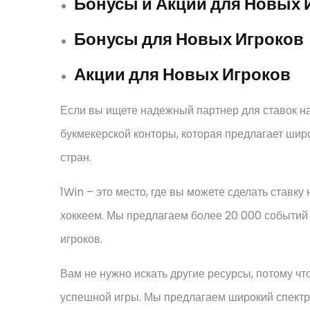
Бонусы и Акции для Новых 
Бонусы для Новых Игроков
Акции для Новых Игроков
Если вы ищете надежный партнер для ставок на
букмекерской конторы, которая предлагает широ
стран.
1Win – это место, где вы можете сделать ставку
хоккеем. Мы предлагаем более 20 000 событий 
игроков.
Вам не нужно искать другие ресурсы, потому чт
успешной игры. Мы предлагаем широкий спектр 