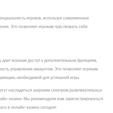
енциальность игроков, используя современные
ия. Это позволяет игрокам чувствовать себя
 дает игрокам доступ к дополнительным функциям,
ность управления аккаунтом. Это позволяет игрокам
формации, необходимой для успешной игры.
могут насладиться широким спектром развлекательных
айн-казино. Мы рекомендуем вам зарегистрироваться
ать в онлайн-казино сегодня!