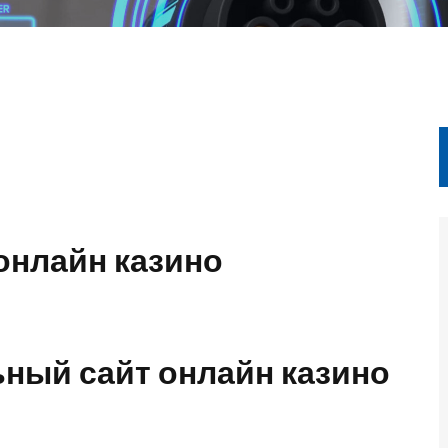
онлайн казино
ный сайт онлайн казино