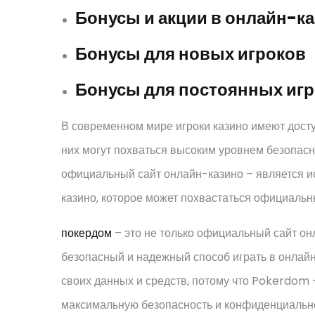
Бонусы и акции в онлайн-к
Бонусы для новых игроков
Бонусы для постоянных иг
В современном мире игроки казино имеют доступ
них могут похваться высоким уровнем безопас
официальный сайт онлайн-казино – является ис
казино, которое может похвастаться официаль
покердом
– это не только официальный сайт онл
безопасный и надежный способ играть в онлайн
своих данных и средств, потому что Pokerdom 
максимальную безопасность и конфиденциально