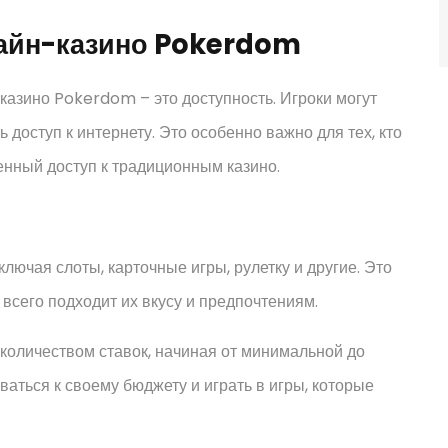
лайн-казино Pokerdom
азино Pokerdom – это доступность. Игроки могут
ь доступ к интернету. Это особенно важно для тех, кто
енный доступ к традиционным казино.
лючая слоты, карточные игры, рулетку и другие. Это
 всего подходит их вкусу и предпочтениям.
м количеством ставок, начиная от минимальной до
аться к своему бюджету и играть в игры, которые