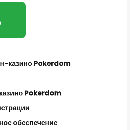
Ь
йн-казино Pokerdom
н-казино Pokerdom
истрации
мное обеспечение