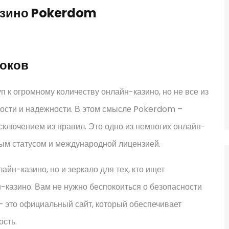
азино Pokerdom
роков
 к огромному количеству онлайн-казино, но не все из
ности и надежности. В этом смысле Pokerdom –
ключением из правил. Это одно из немногих онлайн-
ным статусом и международной лицензией.
айн-казино, но и зеркало для тех, кто ищет
-казино. Вам не нужно беспокоиться о безопасности
– это официальный сайт, который обеспечивает
сть.