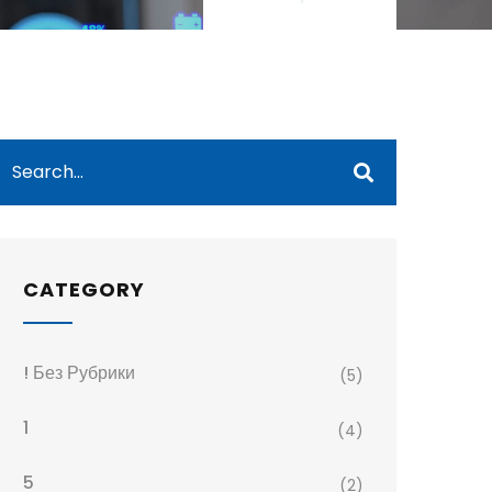
CATEGORY
! Без Рубрики
(5)
1
(4)
5
(2)