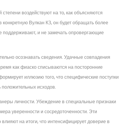
степени воздействуют на то, как объясняются
в конкретную Вулкан КЗ, он будет обращать более
ее поддерживают, и не замечать опровергающие
ельно осознавать сведения. Удачные совпадения
время как фиаско списываются на посторонние
формирует иллюзию того, что специфические поступки
 положительных исходов.
анеры личности. Убеждение в специальные признаки
 мера уверенности и сосредоточенности. Эти
влияют на итоги, что интенсифицирует доверие в