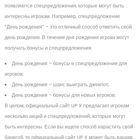
появляются спецпредложения, которые могут быть
интересны игрокам. Например, спецпредложение
“День рождения” – это отличный способ отметить свой
день рождения. В течение дня рождения игроки могут
получать бонусы и спецпредложения.
День рождения – бонусы и спецпредложения для
игроков;
День рождения – шанс выиграть джекпот;
День рождения – бонусы для новых игроков;
В целом, официальный сайт UP X предлагает игрокам
несколько акций и спецпредложений, которые могут
быть интересны. Если вы ищете способ нарастить свой
банкroll, то официальный сайт UP X может быть вашим