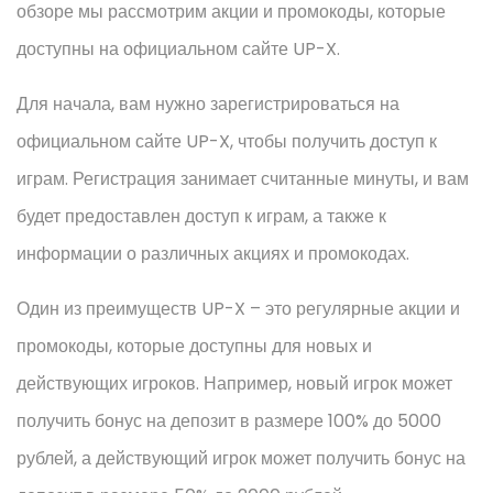
обзоре мы рассмотрим акции и промокоды, которые
доступны на официальном сайте UP-X.
Для начала, вам нужно зарегистрироваться на
официальном сайте UP-X, чтобы получить доступ к
играм. Регистрация занимает считанные минуты, и вам
будет предоставлен доступ к играм, а также к
информации о различных акциях и промокодах.
Один из преимуществ UP-X – это регулярные акции и
промокоды, которые доступны для новых и
действующих игроков. Например, новый игрок может
получить бонус на депозит в размере 100% до 5000
рублей, а действующий игрок может получить бонус на