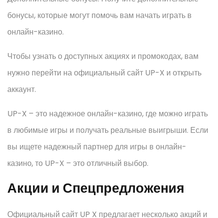
бонусы, которые могут помочь вам начать играть в
онлайн-казино.
Чтобы узнать о доступных акциях и промокодах, вам
нужно перейти на официальный сайт UP-X и открыть
аккаунт.
UP-X – это надежное онлайн-казино, где можно играть
в любимые игры и получать реальные выигрыши. Если
вы ищете надежный партнер для игры в онлайн-
казино, то UP-X – это отличный выбор.
Акции и Спецпредложения
Официальный сайт UP X предлагает несколько акций и