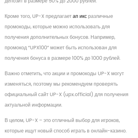
депозит в размере 50% до 2000 рублей.
Кроме того, UP-X предлагает
ап икс
различные
промокоды, которые можно использовать для
получения дополнительных бонусов. Например,
промокод “UPX100” может быть использован для
получения бонуса в размере 100% до 1000 рублей.
Важно отметить, что акции и промокоды UP-X могут
изменяться, поэтому мы рекомендуем проверять
официальный сайт UP-X (upx.official) для получения
актуальной информации.
В целом, UP-X – это отличный выбор для игроков,
которые ищут новый способ играть в онлайн-казино.