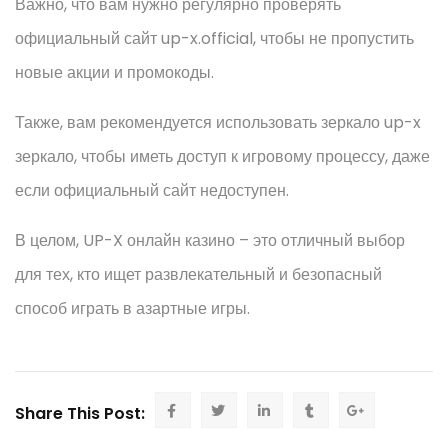
Важно, что вам нужно регулярно проверять
официальный сайт up-x.official, чтобы не пропустить
новые акции и промокоды.
Также, вам рекомендуется использовать зеркало up-x
зеркало, чтобы иметь доступ к игровому процессу, даже
если официальный сайт недоступен.
В целом, UP-X онлайн казино – это отличный выбор
для тех, кто ищет развлекательный и безопасный
способ играть в азартные игры.
Share This Post: