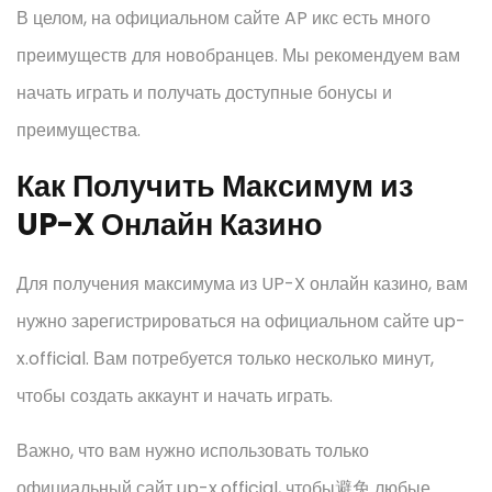
В целом, на официальном сайте AP икс есть много
преимуществ для новобранцев. Мы рекомендуем вам
начать играть и получать доступные бонусы и
преимущества.
Как Получить Максимум из
UP-X Онлайн Казино
Для получения максимума из UP-X онлайн казино, вам
нужно зарегистрироваться на официальном сайте up-
x.official. Вам потребуется только несколько минут,
чтобы создать аккаунт и начать играть.
Важно, что вам нужно использовать только
официальный сайт up-x.official, чтобы避免 любые