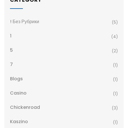
! Без Рубрики
(5)
1
(4)
5
(2)
7
(1)
Blogs
(1)
Casino
(1)
Chickenroad
(3)
Kaszino
(1)