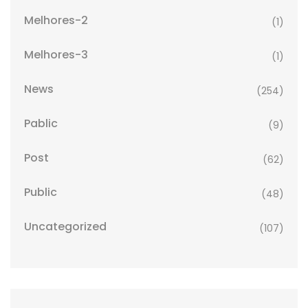
Melhores-2
(1)
Melhores-3
(1)
News
(254)
Pablic
(9)
Post
(62)
Public
(48)
Uncategorized
(107)