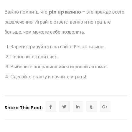
Важно помнить, что
pin up казино
– это прежде всего
развлечение. Играйте ответственно и не тратьте
больше, чем можете себе позволить.
Зарегистрируйтесь на сайте Pin up казино.
Пополните свой счет.
Выберите понравившийся игровой автомат.
Сделайте ставку и начните играть!
Share This Post: