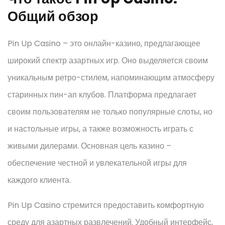
Общий обзор
Pin Up Casino – это онлайн-казино, предлагающее
широкий спектр азартных игр. Оно выделяется своим
уникальным ретро-стилем, напоминающим атмосферу
старинных пин-ап клубов. Платформа предлагает
своим пользователям не только популярные слоты, но
и настольные игры, а также возможность играть с
живыми дилерами. Основная цель казино –
обеспечение честной и увлекательной игры для
каждого клиента.
Pin Up Casino стремится предоставить комфортную
среду для азартных развлечений. Удобный интерфейс,