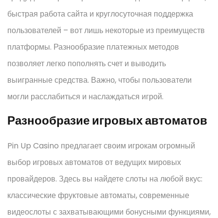
быстрая работа сайта и круглосуточная поддержка
пользователей – вот лишь некоторые из преимуществ
платформы. Разнообразие платежных методов
позволяет легко пополнять счет и выводить
выигранные средства. Важно, чтобы пользователи
могли расслабиться и наслаждаться игрой.
Разнообразие игровых автоматов
Pin Up Casino предлагает своим игрокам огромный
выбор игровых автоматов от ведущих мировых
провайдеров. Здесь вы найдете слоты на любой вкус:
классические фруктовые автоматы, современные
видеослоты с захватывающими бонусными функциями,