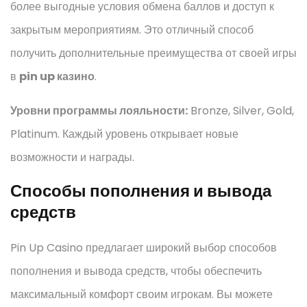
более выгодные условия обмена баллов и доступ к
закрытым мероприятиям. Это отличный способ
получить дополнительные преимущества от своей игры
в
pin up казино
.
Уровни программы лояльности:
Bronze, Silver, Gold,
Platinum. Каждый уровень открывает новые
возможности и награды.
Способы пополнения и вывода
средств
Pin Up Casino предлагает широкий выбор способов
пополнения и вывода средств, чтобы обеспечить
максимальный комфорт своим игрокам. Вы можете