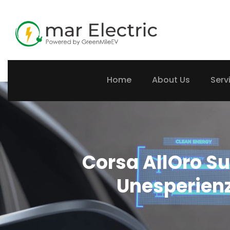
Home
About Us
Serv
Corsa AllOro S
Unesperienz