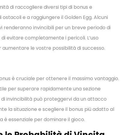
tà di raccogliere diversi tipi di bonus e
 ostacoli e a raggiungere il Golden Egg. Alcuni
i renderanno invincibili per un breve periodo di
i evitare completamente i pericoli. L’uso
 aumentare le vostre possibilità di successo.
bonus è cruciale per ottenere il massimo vantaggio.
utile per superare rapidamente una sezione
i invincibilità può proteggervi da un attacco
 la situazione e scegliere il bonus più adatto al
è essenziale per dominare il gioco.
e le Probabilità di Vincita