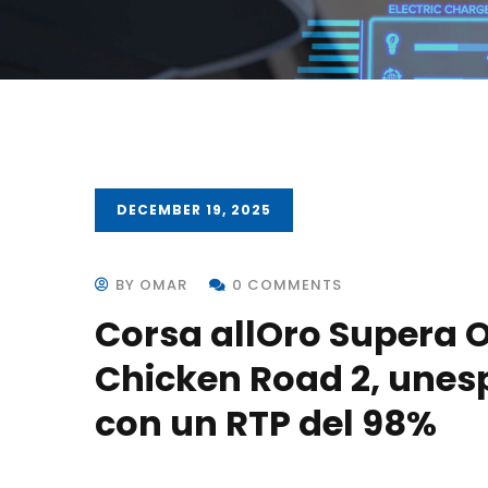
DECEMBER 19, 2025
BY OMAR
0 COMMENTS
Corsa allOro Supera 
Chicken Road 2, unesp
con un RTP del 98%