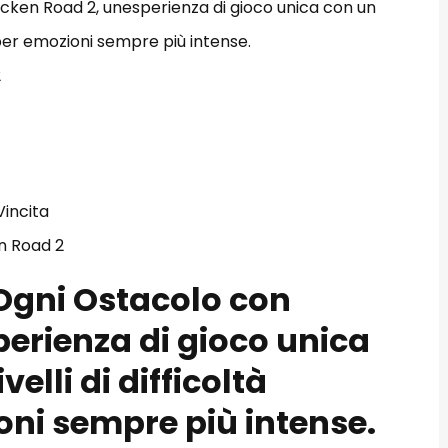
cken Road 2, unesperienza di gioco unica con un
i per emozioni sempre più intense.
2
Vincita
en Road 2
Ogni Ostacolo con
erienza di gioco unica
elli di difficoltà
oni sempre più intense.