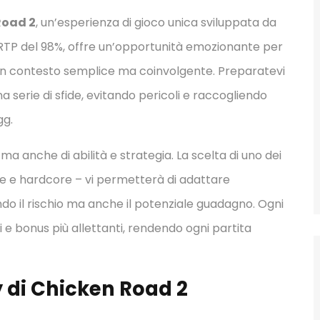
Road 2
, un’esperienza di gioco unica sviluppata da
RTP del 98%, offre un’opportunità emozionante per
n un contesto semplice ma coinvolgente. Preparatevi
 serie di sfide, evitando pericoli e raccogliendo
gg.
ma anche di abilità e strategia. La scelta di uno dei
ficile e hardcore – vi permetterà di adattare
do il rischio ma anche il potenziale guadagno. Ogni
 e bonus più allettanti, rendendo ogni partita
 di Chicken Road 2