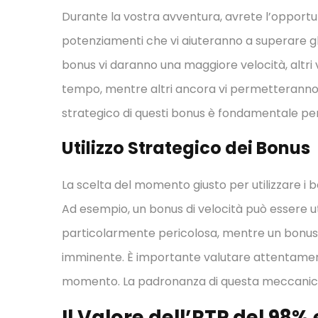
Durante la vostra avventura, avrete l’opportuni
potenziamenti che vi aiuteranno a superare gli
bonus vi daranno una maggiore velocità, altri v
tempo, mentre altri ancora vi permetteranno d
strategico di questi bonus è fondamentale per
Utilizzo Strategico dei Bonus
La scelta del momento giusto per utilizzare i 
Ad esempio, un bonus di velocità può essere 
particolarmente pericolosa, mentre un bonus d
imminente. È importante valutare attentamente
momento. La padronanza di questa meccanica 
Il Valore dell’RTP del 98% 