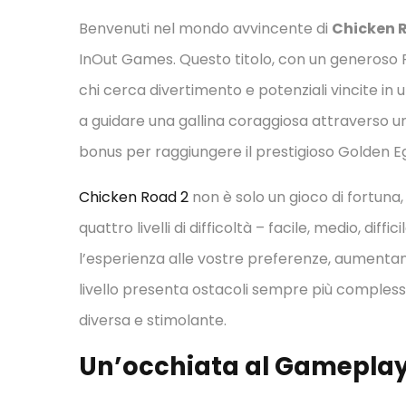
Benvenuti nel mondo avvincente di
Chicken 
InOut Games. Questo titolo, con un generoso 
chi cerca divertimento e potenziali vincite i
a guidare una gallina coraggiosa attraverso una
bonus per raggiungere il prestigioso Golden E
Chicken Road 2
non è solo un gioco di fortuna, 
quattro livelli di difficoltà – facile, medio, dif
l’esperienza alle vostre preferenze, aumentan
livello presenta ostacoli sempre più complessi
diversa e stimolante.
Un’occhiata al Gameplay