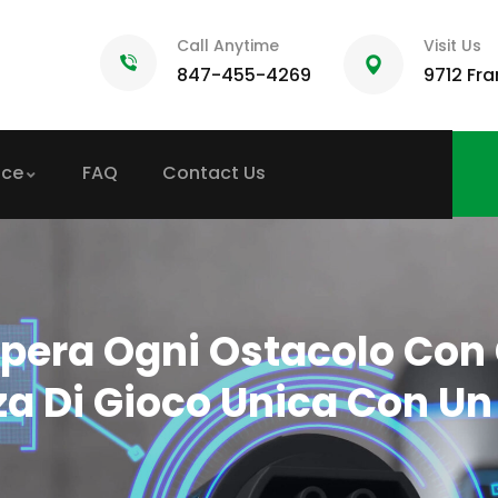
Call Anytime
Visit Us
847-455-4269
9712 Fran
ice
FAQ
Contact Us
upera Ogni Ostacolo Con 
a Di Gioco Unica Con Un