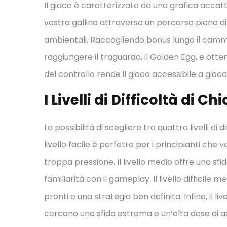
Il gioco è caratterizzato da una grafica accat
vostra gallina attraverso un percorso pieno di i
ambientali. Raccogliendo bonus lungo il cammi
raggiungere il traguardo, il Golden Egg, e ot
del controllo rende il gioco accessibile a giocat
I Livelli di Difficoltà di C
La possibilità di scegliere tra quattro livelli di 
livello facile è perfetto per i principianti ch
troppa pressione. Il livello medio offre una sf
familiarità con il gameplay. Il livello difficile m
pronti e una strategia ben definita. Infine, il li
cercano una sfida estrema e un’alta dose di a