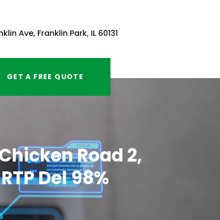
klin Ave, Franklin Park, IL 60131
GET A FREE QUOTE
Chicken Road 2,
 RTP Del 98%