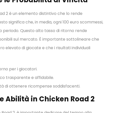
ad 2 è un elemento distintivo che lo rende
sto significa che, in media, ogni 100 euro scommessi,
ngo periodo. Questo alto tasso di ritorno rende
ponibili sul mercato. È importante sottolineare che
 elevato di giocate e che i risultati individuali
orno per i giocatori.
oco trasparente e affidabile.
ità di ottenere ricompense soddisfacenti.
e Abilità in Chicken Road 2
n Road 2, è importante dedicare del tempo alla