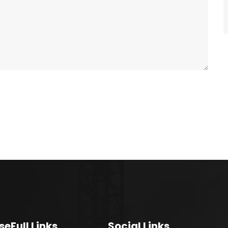
seFull Links
Social Links