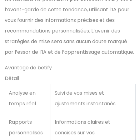
l’avant-garde de cette tendance, utilisant l’IA pour
vous fournir des informations précises et des
recommandations personnalisées. L’avenir des
stratégies de mise sera sans aucun doute marqué
par l’essor de l’IA et de l’apprentissage automatique.
Avantage de betify
Détail
Analyse en
Suivi de vos mises et
temps réel
ajustements instantanés.
Rapports
Informations claires et
personnalisés
concises sur vos