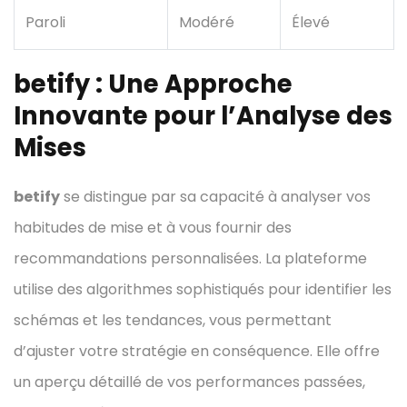
Paroli
Modéré
Élevé
betify : Une Approche
Innovante pour l’Analyse des
Mises
betify
se distingue par sa capacité à analyser vos
habitudes de mise et à vous fournir des
recommandations personnalisées. La plateforme
utilise des algorithmes sophistiqués pour identifier les
schémas et les tendances, vous permettant
d’ajuster votre stratégie en conséquence. Elle offre
un aperçu détaillé de vos performances passées,