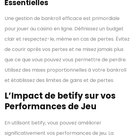
Essentielles
Une gestion de bankroll efficace est primordiale
pour jouer au casino en ligne. Définissez un budget
clair et respectez-le, même en cas de pertes. Évitez
de courir après vos pertes et ne misez jamais plus
que ce que vous pouvez vous permettre de perdre.
Utilisez des mises proportionnelles à votre bankroll
et établissez des limites de gains et de pertes.
L’Impact de betify sur vos
Performances de Jeu
En utilisant betify, vous pouvez améliorer
significativement vos performances de jeu. La