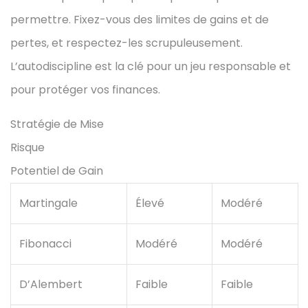
permettre. Fixez-vous des limites de gains et de
pertes, et respectez-les scrupuleusement.
L’autodiscipline est la clé pour un jeu responsable et
pour protéger vos finances.
Stratégie de Mise
Risque
Potentiel de Gain
Martingale
Élevé
Modéré
Fibonacci
Modéré
Modéré
D’Alembert
Faible
Faible