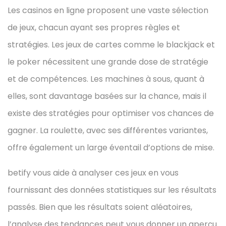
Les casinos en ligne proposent une vaste sélection
de jeux, chacun ayant ses propres règles et
stratégies. Les jeux de cartes comme le blackjack et
le poker nécessitent une grande dose de stratégie
et de compétences. Les machines à sous, quant à
elles, sont davantage basées sur la chance, mais il
existe des stratégies pour optimiser vos chances de
gagner. La roulette, avec ses différentes variantes,
offre également un large éventail d’options de mise.
betify vous aide à analyser ces jeux en vous
fournissant des données statistiques sur les résultats
passés. Bien que les résultats soient aléatoires,
l’analyse des tendances peut vous donner un aperçu