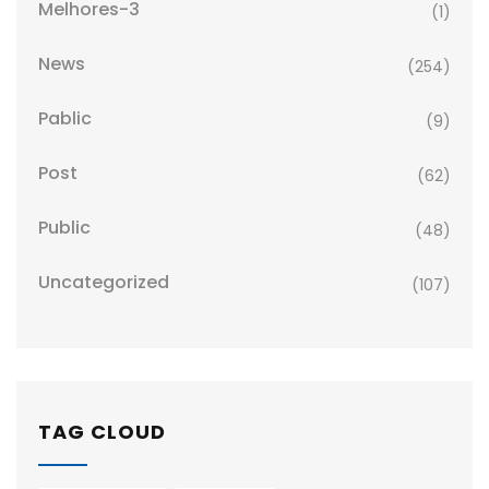
Melhores-3
(1)
News
(254)
Pablic
(9)
Post
(62)
Public
(48)
Uncategorized
(107)
TAG CLOUD