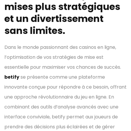
mises plus stratégiques
et un divertissement
sans limites.
Dans le monde passionnant des casinos en ligne,
l’optimisation de vos stratégies de mise est
essentielle pour maximiser vos chances de succès.
betify
se présente comme une plateforme
innovante conçue pour répondre à ce besoin, offrant
une approche révolutionnaire du jeu en ligne. En
combinant des outils d’analyse avancés avec une
interface conviviale, betify permet aux joueurs de
prendre des décisions plus éclairées et de gérer