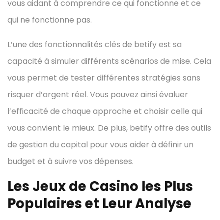
vous aidant à comprendre ce qui fonctionne et ce
qui ne fonctionne pas.
L’une des fonctionnalités clés de betify est sa
capacité à simuler différents scénarios de mise. Cela
vous permet de tester différentes stratégies sans
risquer d’argent réel. Vous pouvez ainsi évaluer
l’efficacité de chaque approche et choisir celle qui
vous convient le mieux. De plus, betify offre des outils
de gestion du capital pour vous aider à définir un
budget et à suivre vos dépenses.
Les Jeux de Casino les Plus
Populaires et Leur Analyse