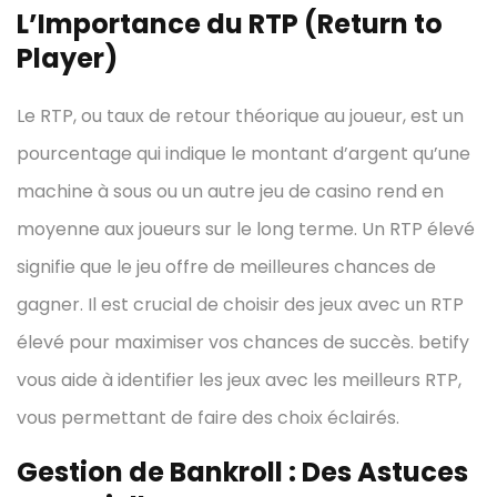
L’Importance du RTP (Return to
Player)
Le RTP, ou taux de retour théorique au joueur, est un
pourcentage qui indique le montant d’argent qu’une
machine à sous ou un autre jeu de casino rend en
moyenne aux joueurs sur le long terme. Un RTP élevé
signifie que le jeu offre de meilleures chances de
gagner. Il est crucial de choisir des jeux avec un RTP
élevé pour maximiser vos chances de succès. betify
vous aide à identifier les jeux avec les meilleurs RTP,
vous permettant de faire des choix éclairés.
Gestion de Bankroll : Des Astuces