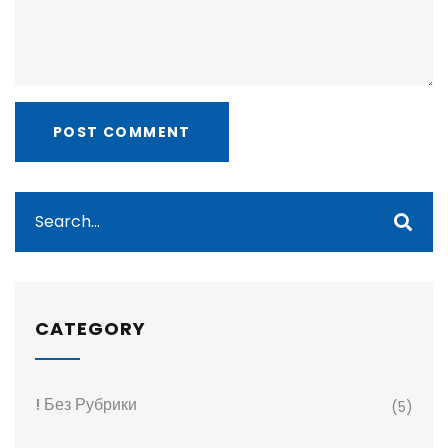
CATEGORY
! Без Рубрики
(5)