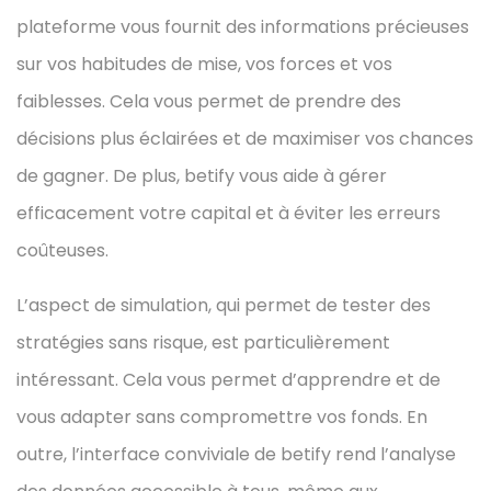
plateforme vous fournit des informations précieuses
sur vos habitudes de mise, vos forces et vos
faiblesses. Cela vous permet de prendre des
décisions plus éclairées et de maximiser vos chances
de gagner. De plus, betify vous aide à gérer
efficacement votre capital et à éviter les erreurs
coûteuses.
L’aspect de simulation, qui permet de tester des
stratégies sans risque, est particulièrement
intéressant. Cela vous permet d’apprendre et de
vous adapter sans compromettre vos fonds. En
outre, l’interface conviviale de betify rend l’analyse