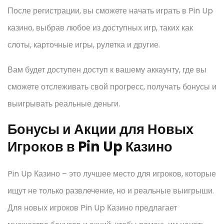
После регистрации, вы сможете начать играть в Pin Up
казино, выбрав любое из доступных игр, таких как
слоты, карточные игры, рулетка и другие.
Вам будет доступен доступ к вашему аккаунту, где вы
сможете отслеживать свой прогресс, получать бонусы и
выигрывать реальные деньги.
Бонусы и Акции для Новых
Игроков в Pin Up Казино
Pin Up Казино – это лучшее место для игроков, которые
ищут не только развлечение, но и реальные выигрыши.
Для новых игроков Pin Up Казино предлагает