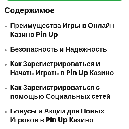
Содержимое
Преимущества Игры в Онлайн
Казино Pin Up
Безопасность и Надежность
Как Зарегистрироваться и
Начать Играть в Pin Up Казино
Как Зарегистрироваться с
помощью Социальных сетей
Бонусы и Акции для Новых
Игроков в Pin Up Казино