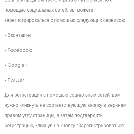
помощью социальных сетей, вы можете
зарегистрироваться с помощью следующих сервисов:
• Вконтакте;
• Facebook;
• Google+;
• Twitter.
Для регистрации с помощью социальных сетей, вам
нужно кликнуть на соответствующую кнопку в верхнем
правом углу страницы, а затем подтвердить
регистрацию, кликнув на кнопку “Зарегистрироваться”.