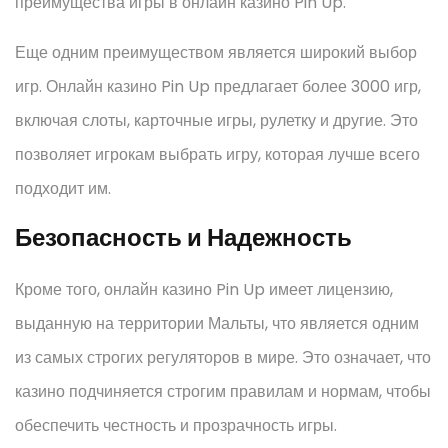
преимущества игры в онлайн казино Pin Up.
Еще одним преимуществом является широкий выбор
игр. Онлайн казино Pin Up предлагает более 3000 игр,
включая слоты, карточные игры, рулетку и другие. Это
позволяет игрокам выбрать игру, которая лучше всего
подходит им.
Безопасность и Надежность
Кроме того, онлайн казино Pin Up имеет лицензию,
выданную на территории Мальты, что является одним
из самых строгих регуляторов в мире. Это означает, что
казино подчиняется строгим правилам и нормам, чтобы
обеспечить честность и прозрачность игры.