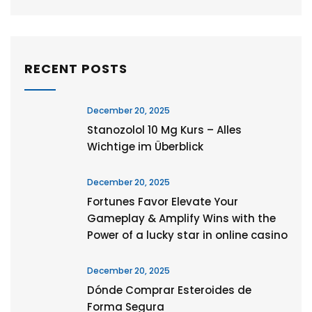
RECENT POSTS
December 20, 2025
Stanozolol 10 Mg Kurs – Alles
Wichtige im Überblick
December 20, 2025
Fortunes Favor Elevate Your
Gameplay & Amplify Wins with the
Power of a lucky star in online casino
December 20, 2025
Dónde Comprar Esteroides de
Forma Segura